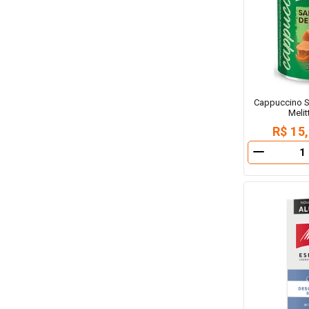
Cappuccino S
Melit
R$ 15
－