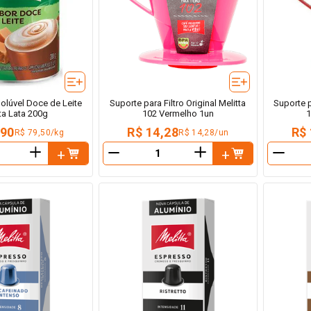
olúvel Doce de Leite
Suporte para Filtro Original Melitta
Suporte p
ta Lata 200g
102 Vermelho 1un
1
,90
R$ 14,28
R$ 
R$ 79,50/kg
R$ 14,28/un
＋
＋
－
－