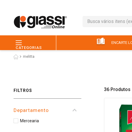
Busca vários itens (ex.: 
TERMOS MAIS BUSC
1
º
leite
ENCARTE LO
CATEGORIAS
2
º
café
melitta
3
º
queijo
4
º
papel higiênico
5
º
pão
36
Produtos
FILTROS
6
º
chocolate
7
º
ovo
Departamento
8
º
iogurte
Mercearia
9
º
macarrão