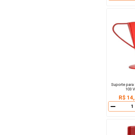
Suporte para F
103 
R$ 14
－