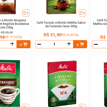
do e Moído Mogiana
Café T
Café Torrado e Moído Melitta Sabor
t Regiões Brasileiras
Melitta G
da Fazenda Caixa 500g
cote 250g
e
R$ 25,38
R$ 31,90
R$ 63,80/kg
,98
R$
R$ 75,92/kg
＋
＋
－
－