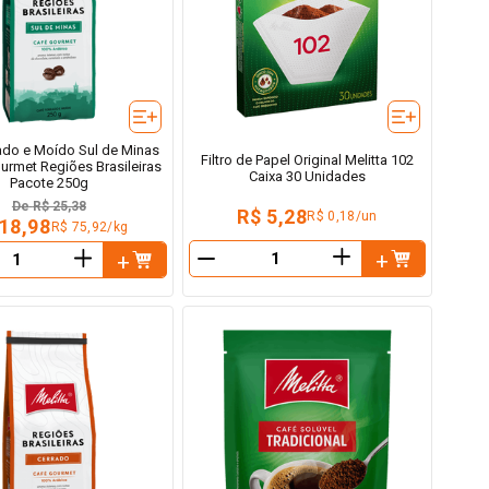
ado e Moído Sul de Minas
Filtro de Papel Original Melitta 102
ourmet Regiões Brasileiras
Caixa 30 Unidades
Pacote 250g
De
R$ 25,38
R$ 5,28
R$ 0,18/un
 18,98
R$ 75,92/kg
＋
＋
－