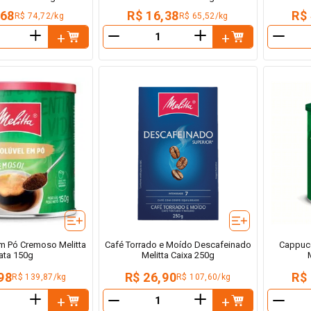
,68
R$ 16,38
R$
R$ 74,72/kg
R$ 65,52/kg
＋
＋
－
－
em Pó Cremoso Melitta
Café Torrado e Moído Descafeinado
Cappucc
ata 150g
Melitta Caixa 250g
98
R$ 26,90
R$
R$ 139,87/kg
R$ 107,60/kg
＋
＋
－
－