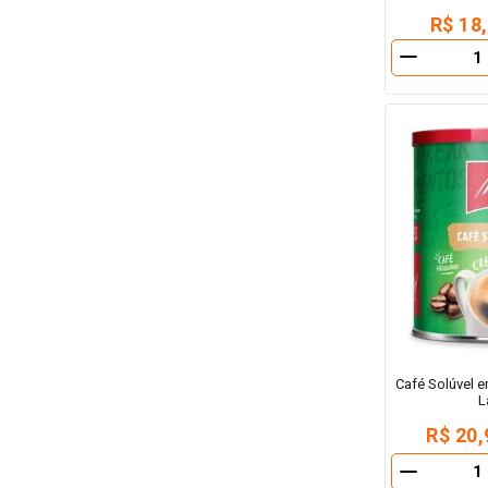
R$ 18
－
Café Solúvel 
L
R$ 20,
－