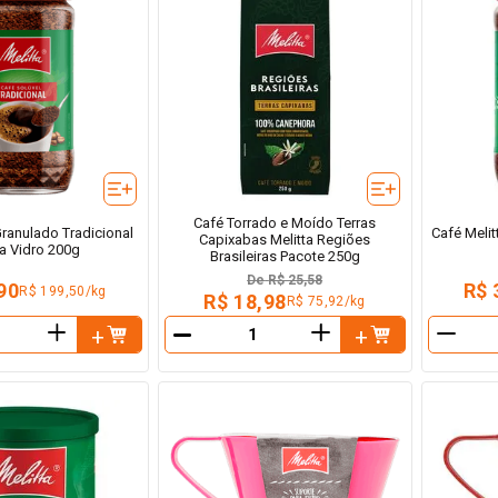
Café Torrado e Moído Terras
Granulado Tradicional
Café Meli
Capixabas Melitta Regiões
ta Vidro 200g
Brasileiras Pacote 250g
De
R$ 25,58
90
R$ 
R$ 199,50/kg
R$ 18,98
R$ 75,92/kg
＋
＋
－
－