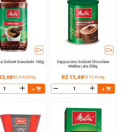
tta Solúvel Granulado 160g
Cappuccino Solúvel Chocolate
Melitta Lata 200g
33,68
R$ 15,48
R$ 210,50/kg
R$ 77,40/kg
＋
＋
－