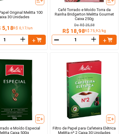
Café Torrado e Moído Torra da
 Papel Original Melitta 100
Rainha Bridgerton Melitta Gourmet
aixa 30 Unidades
Caixa 250g
De
R$ 25,58
 5,18
R$ 0,17/un
R$ 18,98
R$ 75,92/kg
＋
＋
－
rrado e Moído Especial
Filtro de Papel para Cafeteira Elétrica
elitta Caixa 500g
Melitta nº 2 Caixa 30 Unidades