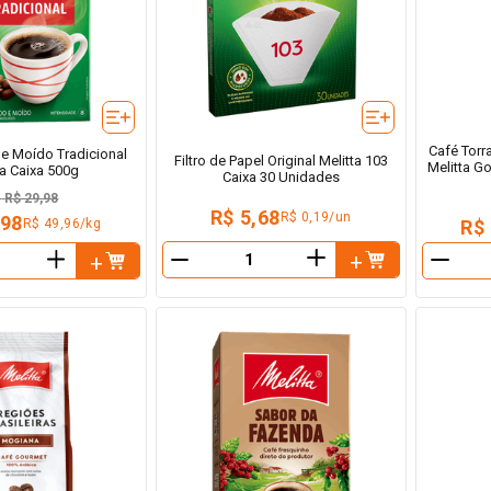
Café Torr
 e Moído Tradicional
Filtro de Papel Original Melitta 103
Melitta G
ta Caixa 500g
Caixa 30 Unidades
e
R$ 29,98
R$ 5,68
R$ 0,19/un
,98
R$ 49,96/kg
R$
＋
＋
－
－