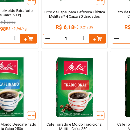
 e Moído Extraforte
Filtro de Papel para Cafeteira Elétrica
Filtro de
ta Caixa 500g
Melitta nº 4 Caixa 30 Unidades
C
e
R$ 29,98
R$ 6,18
R$
R$ 0,21/un
,98
R$ 49,96/kg
＋
＋
－
－
e Moído Descafeinado
Café Torrado e Moído Tradicional
Café To
tta Caixa 250g
Melitta Caixa 250g
M