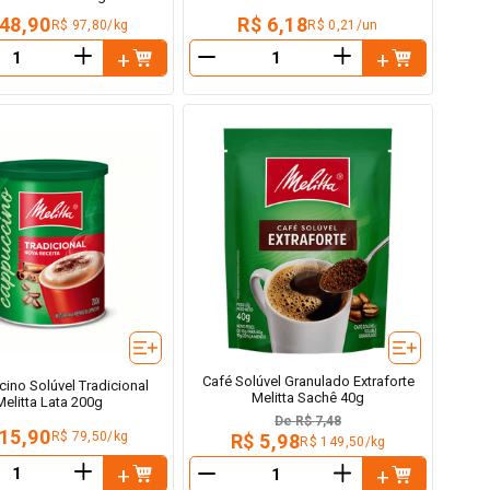
 48,90
R$ 6,18
R$ 97,80/kg
R$ 0,21/un
＋
＋
－
Café Solúvel Granulado Extraforte
ino Solúvel Tradicional
Melitta Sachê 40g
Melitta Lata 200g
De
R$ 7,48
 15,90
R$ 79,50/kg
R$ 5,98
R$ 149,50/kg
＋
＋
－