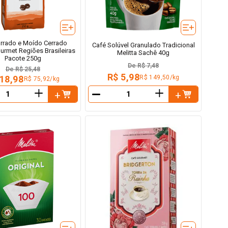
orrado e Moído Cerrado
Café Solúvel Granulado Tradicional
ourmet Regiões Brasileiras
Melitta Sachê 40g
Pacote 250g
De
R$ 7,48
De
R$ 25,48
R$ 5,98
R$ 149,50/kg
 18,98
R$ 75,92/kg
＋
＋
－