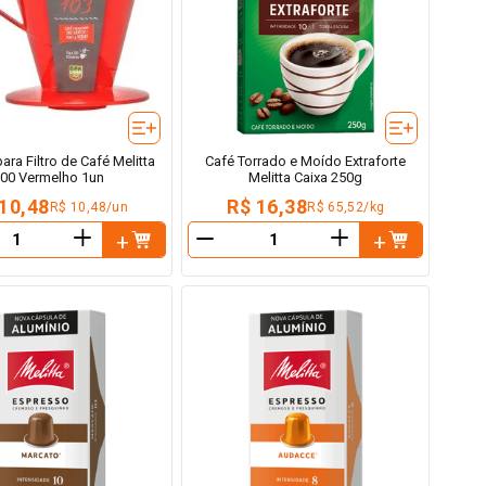
ara Filtro de Café Melitta
Café Torrado e Moído Extraforte
00 Vermelho 1un
Melitta Caixa 250g
10,48
R$ 16,38
R$ 10,48/un
R$ 65,52/kg
＋
＋
－