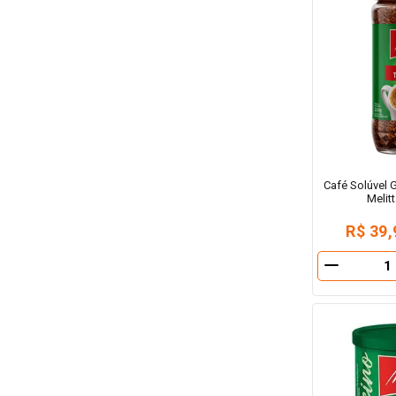
Café Solúvel 
Melit
R$ 39,
－