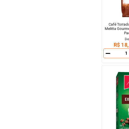
Café Torra
Melitta Gourme
Pa
D
R$ 18
－