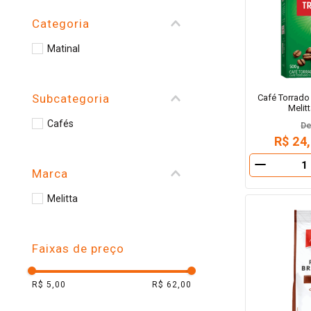
10
º
arroz
Categoria
Matinal
Subcategoria
Café Torrado
Melit
Cafés
D
R$ 24
－
Marca
Melitta
Faixas de preço
R$ 5,00
R$ 62,00