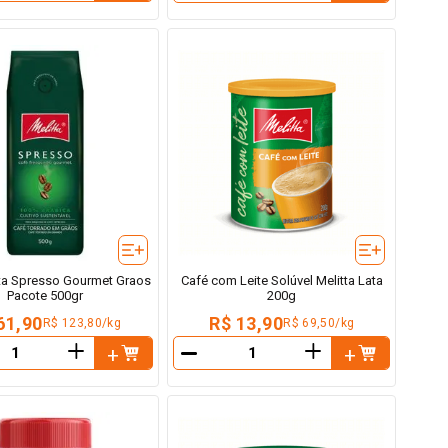
tta Spresso Gourmet Graos
Café com Leite Solúvel Melitta Lata
Pacote 500gr
200g
61,90
R$ 13,90
R$ 123,80/kg
R$ 69,50/kg
＋
＋
－