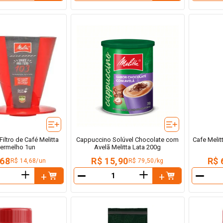
iltro de Café Melitta
Cappuccino Solúvel Chocolate com
Cafe Meli
Vermelho 1un
Avelã Melitta Lata 200g
,68
R$ 15,90
R$ 
R$ 14,68/un
R$ 79,50/kg
＋
＋
－
－