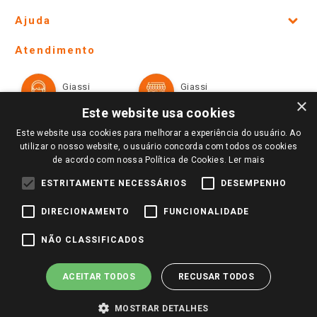
Site Institucional
Ajuda
Lojas Físicas e Horários
Telefones e horários das lojas físicas
Ofertas
Atendimento
Política de Privacidade e Termos de Uso
Cartão Giassi
Formas de Pagamento
Giassi
Giassi
Televendas
Políticas de entrega
Vendas Online
Ouvidoria
×
Amigo Giassi
Este website usa cookies
Trocas e Devoluções
Notícias
Este website usa cookies para melhorar a experiência do usuário. Ao
Perguntas frequentes
utilizar o nosso website, o usuário concorda com todos os cookies
Redes Sociais
de acordo com nossa Política de Cookies.
Ler mais
Trabalhe Conosco
ESTRITAMENTE NECESSÁRIOS
DESEMPENHO
Identidade Visual
DIRECIONAMENTO
FUNCIONALIDADE
Pagamento e Segurança
NÃO CLASSIFICADOS
ACEITAR TODOS
RECUSAR TODOS
MOSTRAR DETALHES