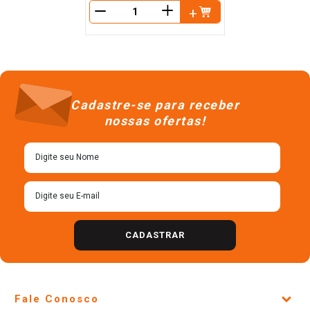
＋
－
Cadastre-se para receber
nossas ofertas!
CADASTRAR
Fale Conosco