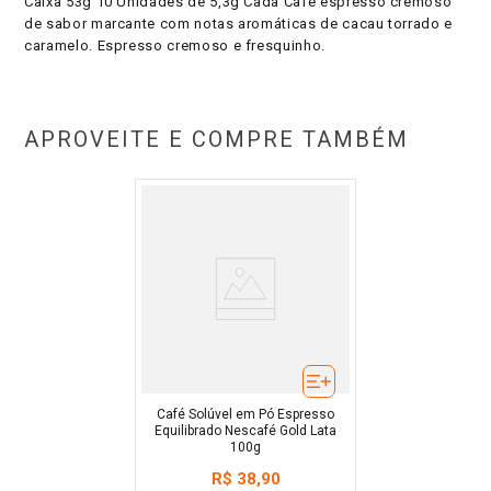
Caixa 53g 10 Unidades de 5,3g Cada Café espresso cremoso
de sabor marcante com notas aromáticas de cacau torrado e
caramelo. Espresso cremoso e fresquinho.
APROVEITE E COMPRE TAMBÉM
Café Solúvel em Pó Espresso
Equilibrado Nescafé Gold Lata
100g
R$
38
,
90