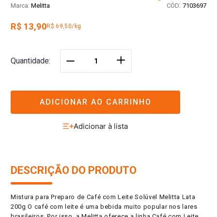
:
Melitta
7103697
R$ 13,90
R$ 69,50/kg
＋
Quantidade
－
ADICIONAR AO CARRINHO
DESCRIÇÃO DO PRODUTO
Mistura para Preparo de Café com Leite Solúvel Melitta Lata
200g O café com leite é uma bebida muito popular nos lares
brasileiros. Por isso, a Melitta oferece a linha Café com Leite,