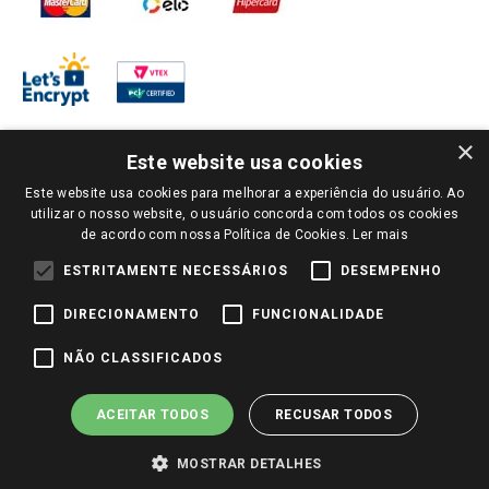
×
Este website usa cookies
Este website usa cookies para melhorar a experiência do usuário. Ao
PARA VER OS PREÇOS DA SUA REGIÃO, FAÇA LOGIN E SELECIONE A LOJA DE
utilizar o nosso website, o usuário concorda com todos os cookies
SUA PREFERÊNCIA. SOMENTE APÓS O LOGIN, OS PREÇOS DA SUA REGIÃO OU
de acordo com nossa Política de Cookies.
Ler mais
LOJA SERÃO CARREGADOS.
TODOS OS PREÇOS E CONDIÇÕES COMERCIAIS DESTE SITE SÃO VÁLIDOS APENAS
ESTRITAMENTE NECESSÁRIOS
DESEMPENHO
PARA COMPRAS REALIZADAS NO GIASSI.COM.BR E NA LOJA SELECIONADA
APÓS O LOGIN, E NÃO NECESSARIAMENTE SE APLICAM ÀS LOJAS FÍSICAS. OS
DIRECIONAMENTO
FUNCIONALIDADE
PREÇOS PARA AS VENDAS ONLINE DIVULGADOS NO SITE PREVALECEM ANTE
OS DEMAIS EVENTUALMENTE ANUNCIADOS EM OUTROS MEIOS DE
COMUNICAÇÃO E SITES DE BUSCAS.
NÃO CLASSIFICADOS
2022 COPYRIGHT - GIASSI SUPERMERCADOS. TODOS OS DIREITOS RESERVADOS.
ACEITAR TODOS
RECUSAR TODOS
MOSTRAR DETALHES