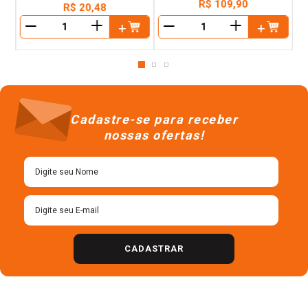
R$
109
,
90
R$
20
,
48
＋
＋
－
－
Cadastre-se para receber
nossas ofertas!
CADASTRAR