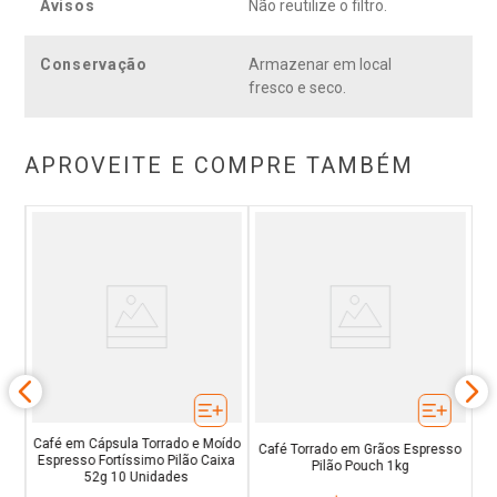
Avisos
Não reutilize o filtro.
Conservação
Armazenar em local
fresco e seco.
APROVEITE E COMPRE TAMBÉM
ído
Ca
 10
Es
Co
Café em Cápsula Torrado e Moído
Café Torrado em Grãos Espresso
Espresso Fortíssimo Pilão Caixa
Pilão Pouch 1kg
52g 10 Unidades