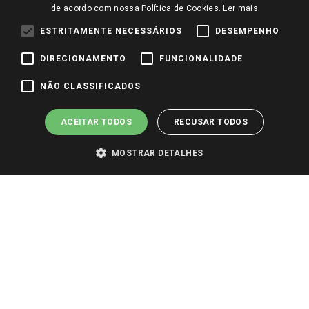
de acordo com nossa Política de Cookies.
Ler mais
ESTRITAMENTE NECESSÁRIOS
DESEMPENHO
DIRECIONAMENTO
FUNCIONALIDADE
NÃO CLASSIFICADOS
ACEITAR TODOS
RECUSAR TODOS
MOSTRAR DETALHES
PARA VER OS PREÇOS DA SUA REGIÃO, FAÇA LOGIN E SELECIONE A LOJA DE
SUA PREFERÊNCIA. SOMENTE APÓS O LOGIN, OS PREÇOS DA SUA REGIÃO OU
LOJA SERÃO CARREGADOS.
TODOS OS PREÇOS E CONDIÇÕES COMERCIAIS DESTE SITE SÃO VÁLIDOS APENAS
PARA COMPRAS REALIZADAS NO GIASSI.COM.BR E NA LOJA SELECIONADA
APÓS O LOGIN, E NÃO NECESSARIAMENTE SE APLICAM ÀS LOJAS FÍSICAS. OS
PREÇOS PARA AS VENDAS ONLINE DIVULGADOS NO SITE PREVALECEM ANTE
OS DEMAIS EVENTUALMENTE ANUNCIADOS EM OUTROS MEIOS DE
COMUNICAÇÃO E SITES DE BUSCAS.
2022 COPYRIGHT - GIASSI SUPERMERCADOS. TODOS OS DIREITOS RESERVADOS.