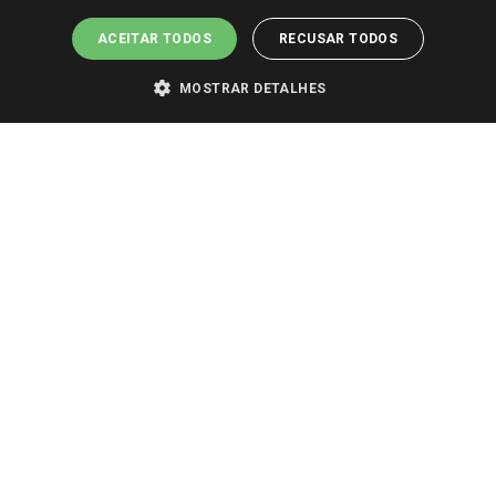
ACEITAR TODOS
RECUSAR TODOS
MOSTRAR DETALHES
PARA VER OS PREÇOS DA SUA REGIÃO, FAÇA LOGIN E SELECIONE A LOJA DE
SUA PREFERÊNCIA. SOMENTE APÓS O LOGIN, OS PREÇOS DA SUA REGIÃO OU
LOJA SERÃO CARREGADOS.
TODOS OS PREÇOS E CONDIÇÕES COMERCIAIS DESTE SITE SÃO VÁLIDOS APENAS
PARA COMPRAS REALIZADAS NO GIASSI.COM.BR E NA LOJA SELECIONADA
APÓS O LOGIN, E NÃO NECESSARIAMENTE SE APLICAM ÀS LOJAS FÍSICAS. OS
PREÇOS PARA AS VENDAS ONLINE DIVULGADOS NO SITE PREVALECEM ANTE
OS DEMAIS EVENTUALMENTE ANUNCIADOS EM OUTROS MEIOS DE
COMUNICAÇÃO E SITES DE BUSCAS.
2022 COPYRIGHT - GIASSI SUPERMERCADOS. TODOS OS DIREITOS RESERVADOS.