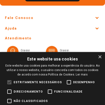
Fale Conosco
Site Institucional
Ajuda
Lojas Físicas e Horários
Telefones e horários das lojas físicas
Ofertas
Atendimento
Política de Privacidade e Termos de Uso
Cartão Giassi
Formas de Pagamento
Giassi
Giassi
Televendas
Políticas de entrega
Vendas Online
Ouvidoria
×
Amigo Giassi
Este website usa cookies
Trocas e Devoluções
Notícias
Este website usa cookies para melhorar a experiência do usuário. Ao
Perguntas frequentes
utilizar o nosso website, o usuário concorda com todos os cookies
Redes Sociais
de acordo com nossa Política de Cookies.
Ler mais
Trabalhe Conosco
ESTRITAMENTE NECESSÁRIOS
DESEMPENHO
Identidade Visual
DIRECIONAMENTO
FUNCIONALIDADE
Pagamento e Segurança
NÃO CLASSIFICADOS