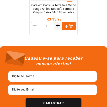
Café em Cápsula Torrado e Moído
Lungo Andes Nescafé Farmers
Origins Caixa 44g 10 Unidades
R$
15
,
98
＋
－
Cadastre-se para receber
nossas ofertas!
CADASTRAR