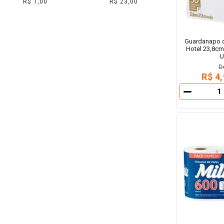
R$ 1,00
R$ 23,00
Guardanapo d
Hotel 23,8cm
U
D
R$ 4
－