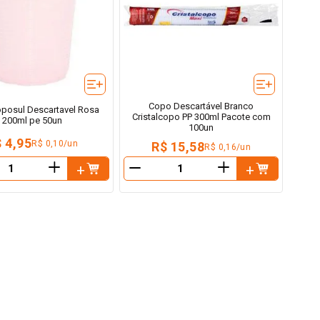
Copo Descartável Branco
posul Descartavel Rosa
Cristalcopo PP 300ml Pacote com
200ml pe 50un
100un
 4,95
R$ 0,10/un
R$ 15,58
R$ 0,16/un
＋
＋
－