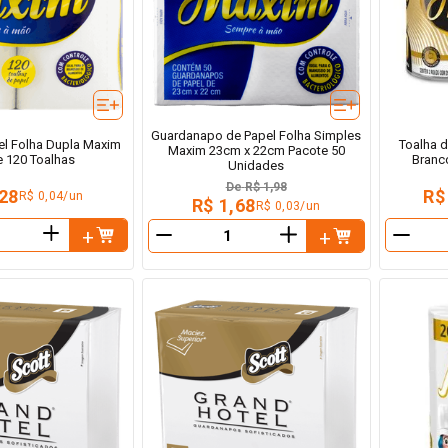
Guardanapo de Papel Folha Simples
el Folha Dupla Maxim
Toalha d
Maxim 23cm x 22cm Pacote 50
e 120 Toalhas
Branc
Unidades
De
R$ 1,98
,28
R$
R$ 0,04/un
R$ 1,68
R$ 0,03/un
＋
＋
－
－