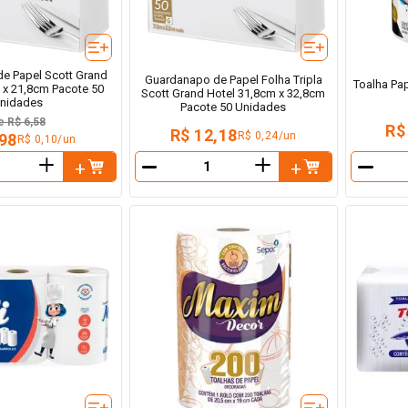
e Papel Scott Grand
Guardanapo de Papel Folha Tripla
Toalha Pap
 x 21,8cm Pacote 50
Scott Grand Hotel 31,8cm x 32,8cm
nidades
Pacote 50 Unidades
e
R$ 6,58
R$
R$ 12,18
R$ 0,24/un
,98
R$ 0,10/un
＋
＋
－
－