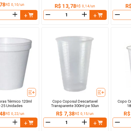
,78
R$ 0,10/un
R$ 13,78
R$
R$ 0,14/un
＋
＋
－
－
ras Térmico 120ml
Copo Coposul Descartavel
Copo Cr
e 25 Unidades
Transparente 300ml pe 50un
18
,48
R$ 7,38
R$
R$ 0,22/un
R$ 0,15/un
＋
＋
－
－