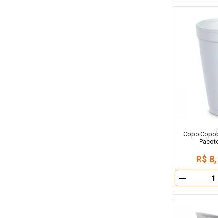
Copo Copob
Pacot
R$ 8
－