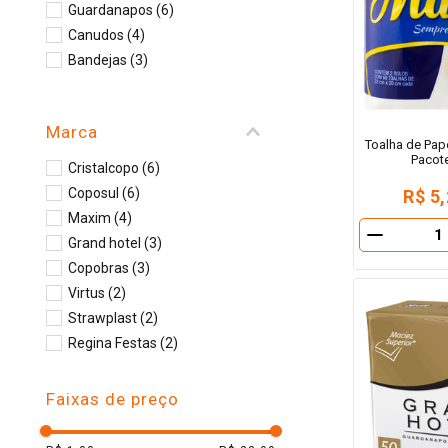
Guardanapos
(
6
)
10
º
iogurte
Canudos
(
4
)
Bandejas
(
3
)
Marca
Toalha de Pap
Pacot
Cristalcopo
(
6
)
Coposul
(
6
)
R$ 5
Maxim
(
4
)
－
Grand hotel
(
3
)
Copobras
(
3
)
Virtus
(
2
)
Strawplast
(
2
)
Regina Festas
(
2
)
Mili
(
2
)
Tubarão
(
1
)
Faixas de preço
Sepac
(
1
)
Regina
(
1
)