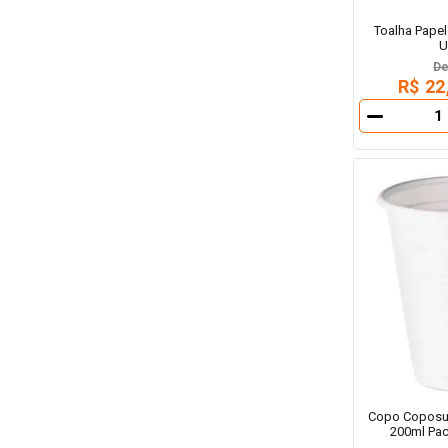
Toalha Papel
U
D
R$ 22
－
Copo Coposul
200ml Pa