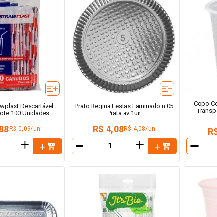
Copo Co
wplast Descartável
Prato Regina Festas Laminado n.05
Transp
cote 100 Unidades
Prata av 1un
,88
R$ 4,08
R$ 0,09/un
R$ 4,08/un
R$
＋
＋
－
－