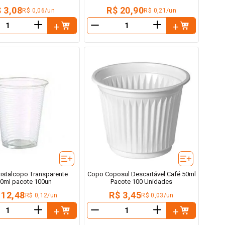
 3,08
R$ 20,90
R$ 0,06/un
R$ 0,21/un
＋
＋
－
istalcopo Transparente
Copo Coposul Descartável Café 50ml
0ml pacote 100un
Pacote 100 Unidades
 12,48
R$ 3,45
R$ 0,12/un
R$ 0,03/un
＋
＋
－