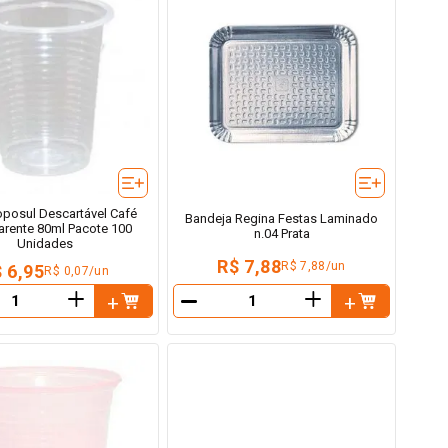
posul Descartável Café
Bandeja Regina Festas Laminado
arente 80ml Pacote 100
n.04 Prata
Unidades
R$ 7,88
R$ 7,88/un
 6,95
R$ 0,07/un
＋
＋
－