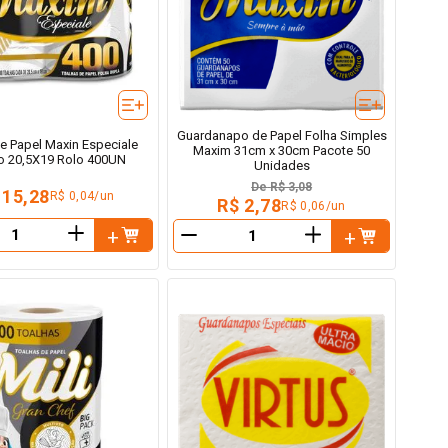
Guardanapo de Papel Folha Simples
e Papel Maxin Especiale
Maxim 31cm x 30cm Pacote 50
o 20,5X19 Rolo 400UN
Unidades
De
R$ 3,08
 15,28
R$ 0,04/un
R$ 2,78
R$ 0,06/un
＋
＋
－