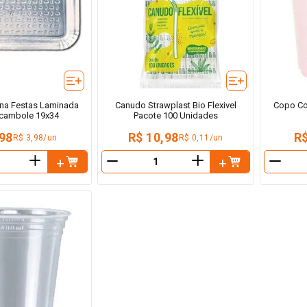
ina Festas Laminada
Canudo Strawplast Bio Flexivel
Copo Co
cambole 19x34
Pacote 100 Unidades
,98
R$ 10,98
R$
R$ 3,98/un
R$ 0,11/un
＋
＋
－
－