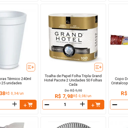
Toalha de Papel Folha Tripla Grand
ras Térmico 240ml
Copo De
Hotel Pacote 2 Unidades 50 Folhas
e 25 unidades
Cristalco
Cada
De
R$ 9,90
,38
R$
R$ 0,34/un
R$ 7,98
R$ 0,08/un
＋
＋
－
－