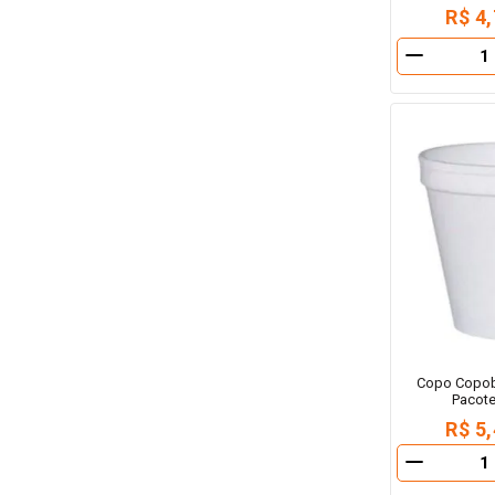
R$ 4
－
Copo Copob
Pacot
R$ 5
－