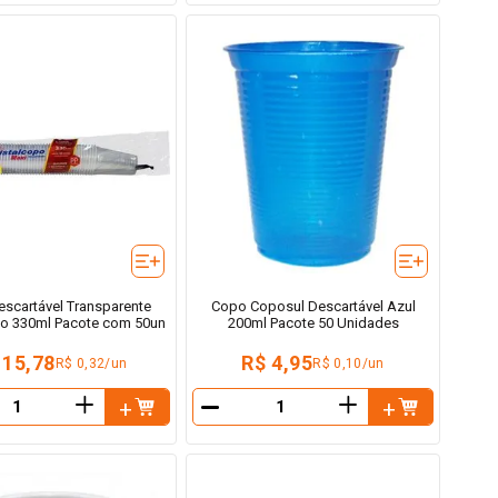
scartável Transparente
Copo Coposul Descartável Azul
po 330ml Pacote com 50un
200ml Pacote 50 Unidades
 15,78
R$ 4,95
R$ 0,32/un
R$ 0,10/un
＋
＋
－