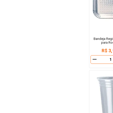
Bandeja Reg
para Ro
R$ 3
－