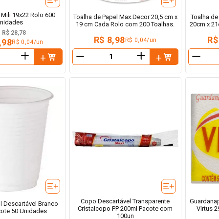
 Mili 19x22 Rolo 600
Toalha de Papel Max.Decor 20,5 cm x
Toalha de
nidades
19 cm Cada Rolo com 200 Toalhas.
20cm x 21
e
R$ 28,78
R$ 8,98
R$
R$ 0,04/un
,98
R$ 0,04/un
＋
＋
－
－
Copo Descartável Transparente
Guardanap
 Descartável Branco
Cristalcopo PP 200ml Pacote com
Virtus 
cote 50 Unidades
100un