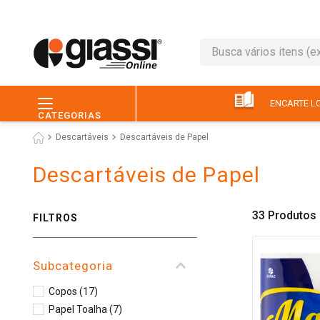
Busca vários itens (ex.: 
TERMOS MAIS BUSC
1
º
café
ENCARTE LO
CATEGORIAS
2
º
leite
Descartáveis
Descartáveis de Papel
3
º
queijo
Descartáveis de Papel
4
º
papel higiênico
5
º
chocolate
33
Produtos
FILTROS
6
º
macarrão
7
º
arroz
Subcategoria
8
º
pão
Copos
(
17
)
9
º
ovo
Papel Toalha
(
7
)