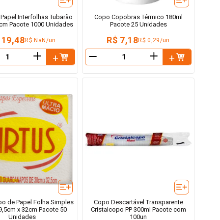
 Papel Interfolhas Tubarão
Copo Copobras Térmico 180ml
cm Pacote 1000 Unidades
Pacote 25 Unidades
 19,48
R$ 7,18
R$ NaN/un
R$ 0,29/un
＋
＋
－
o de Papel Folha Simples
Copo Descartável Transparente
29,5cm x 32cm Pacote 50
Cristalcopo PP 300ml Pacote com
Unidades
100un