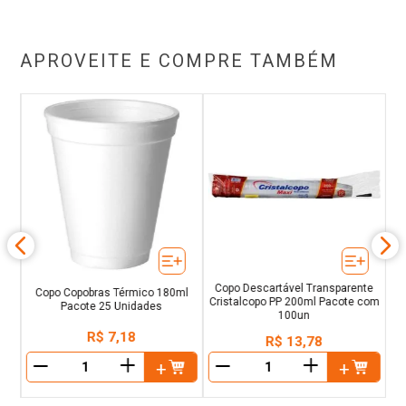
APROVEITE E COMPRE TAMBÉM
ml
Co
Copo Descartável Transparente
Copo Copobras Térmico 180ml
Cristalcopo PP 200ml Pacote com
Pacote 25 Unidades
100un
R$
7
,
18
R$
13
,
78
＋
＋
－
－