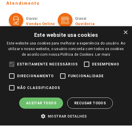
Ofertas
Atendimento
Política de Privacidade e Termos de Uso
Cartão Giassi
Formas de Pagamento
Giassi
Giassi
Televendas
Políticas de entrega
Vendas Online
Ouvidoria
Amigo Giassi
×
Trocas e Devoluções
Este website usa cookies
Notícias
Perguntas frequentes
Este website usa cookies para melhorar a experiência do usuário. Ao
Redes Sociais
utilizar o nosso website, o usuário concorda com todos os cookies
Trabalhe Conosco
de acordo com nossa Política de Cookies.
Ler mais
Identidade Visual
ESTRITAMENTE NECESSÁRIOS
DESEMPENHO
DIRECIONAMENTO
FUNCIONALIDADE
Pagamento e Segurança
NÃO CLASSIFICADOS
ACEITAR TODOS
RECUSAR TODOS
MOSTRAR DETALHES