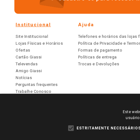
Institucional
Ajuda
Site Institucional
Telefones e horários das lojas f
Lojas Físicas e Horários
Política de Privacidade e Term
Ofertas
Formas de pagamento
Cartão Giassi
Políticas de entrega
Televendas
Trocas e Devoluções
Amigo Giassi
Notícias
Perguntas frequentes
Trabalhe Conosco
Identidade Visual
Este webs
PARA VER OS PREÇOS DA SUA REGIÃO, FAÇA 
usuário
TODOS OS PREÇOS E CONDIÇÕES COMERCIAIS DESTE SI
APLICAM ÀS LOJAS FÍSICAS. OS PREÇOS PARA AS VE
ESTRITAMENTE NECESSÁRIO