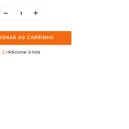
＋
－
CIONAR AO CARRINHO