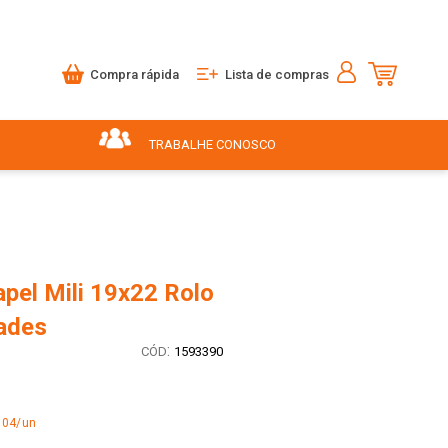
Compra rápida
Lista de compras
TRABALHE CONOSCO
pel Mili 19x22 Rolo
ades
:
1593390
,04/un