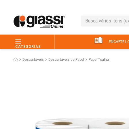
Busca vários itens (ex.: 
TERMOS MAIS BUSC
1
º
leite
ENCARTE LO
CATEGORIAS
2
º
café
Descartáveis
Descartáveis de Papel
Papel Toalha
3
º
queijo
4
º
papel higiênico
5
º
chocolate
6
º
arroz
7
º
macarrão
8
º
ovo
9
º
pão