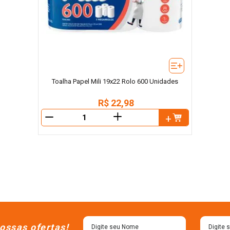
Toalha Papel Mili 19x22 Rolo 600 Unidades
R$
22
,
98
＋
－
ossas ofertas!