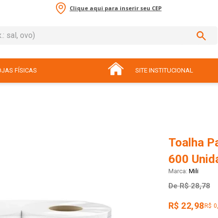
Clique aqui para inserir seu CEP
sal, ovo)
ADOS
JAS FÍSICAS
SITE INSTITUCIONAL
Toalha Pa
600 Unid
Mili
De
R$ 28,78
R$ 22,98
R$ 0