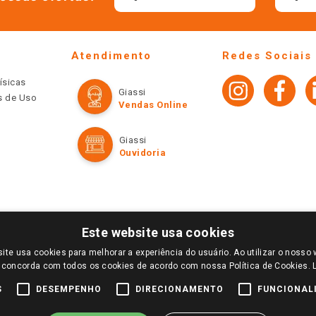
Atendimento
Redes Sociais
ísicas
Giassi
os de Uso
Vendas Online
Giassi
Ouvidoria
Este website usa cookies
ite usa cookies para melhorar a experiência do usuário. Ao utilizar o nosso 
LOGIN E SELECIONE A LOJA DE SUA PREFERÊNCIA. SOMENTE APÓS O LOGIN, OS PREÇOS
 concorda com todos os cookies de acordo com nossa Política de Cookies.
TE SÃO VÁLIDOS APENAS PARA COMPRAS REALIZADAS NO GIASSI.COM.BR E NA LOJA SE
NDAS ONLINE DIVULGADOS NO SITE PREVALECEM ANTE OS DEMAIS EVENTUALMENTE AN
S
DESEMPENHO
DIRECIONAMENTO
FUNCIONAL
DE BUSCAS.
2022 COPYRIGHT - GIASSI SUPERMERCADOS. TODOS OS DIREITOS RESERVADOS.