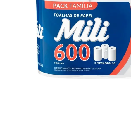
10
º
iogurte