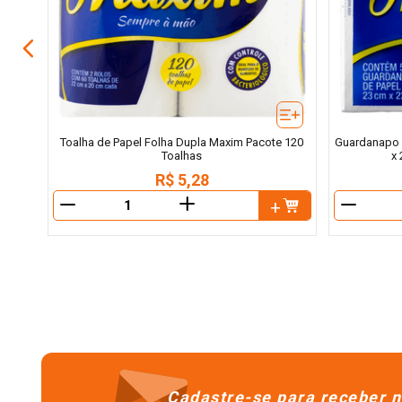
Toalha de Papel Folha Dupla Maxim Pacote 120
Guardanapo 
Toalhas
x
R$
5
,
28
＋
－
－
Cadastre-se para receber n