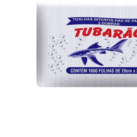
10
º
iogurte