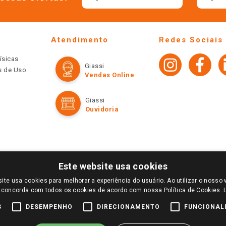
Atendimento
Redes Sociais
ísicas
Giassi
os de Uso
Vendas Online
Giassi
Ouvidoria
Este website usa cookies
ite usa cookies para melhorar a experiência do usuário. Ao utilizar o nosso 
LOGIN E SELECIONE A LOJA DE SUA PREFERÊNCIA. SOMENTE APÓS O LOGIN, OS PREÇOS
 concorda com todos os cookies de acordo com nossa Política de Cookies.
TE SÃO VÁLIDOS APENAS PARA COMPRAS REALIZADAS NO GIASSI.COM.BR E NA LOJA SE
NDAS ONLINE DIVULGADOS NO SITE PREVALECEM ANTE OS DEMAIS EVENTUALMENTE AN
S
DESEMPENHO
DIRECIONAMENTO
FUNCIONAL
DE BUSCAS.
2022 COPYRIGHT - GIASSI SUPERMERCADOS. TODOS OS DIREITOS RESERVADOS.