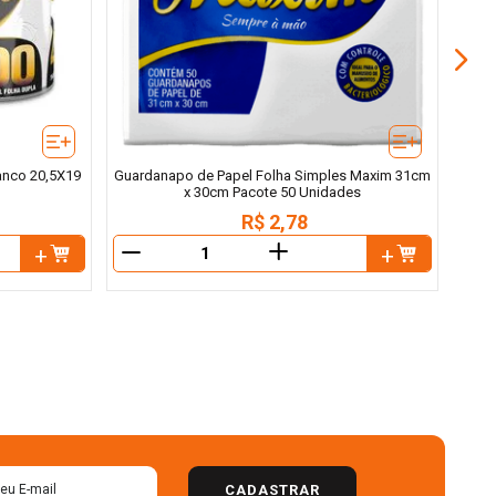
anco 20,5X19
Guardanapo de Papel Folha Simples Maxim 31cm
x 30cm Pacote 50 Unidades
R$
2
,
78
＋
－
－
CADASTRAR