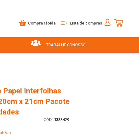
Compra rápida
Lista de compras
TRABALHE CONOSCO
 Papel Interfolhas
20cm x 21cm Pacote
dades
:
1333429
NaN/un