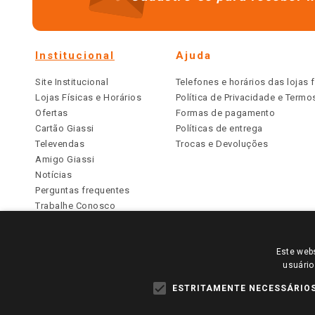
Institucional
Ajuda
Site Institucional
Telefones e horários das lojas f
Lojas Físicas e Horários
Política de Privacidade e Term
Ofertas
Formas de pagamento
Cartão Giassi
Políticas de entrega
Televendas
Trocas e Devoluções
Amigo Giassi
Notícias
Perguntas frequentes
Trabalhe Conosco
Identidade Visual
Este webs
PARA VER OS PREÇOS DA SUA REGIÃO, FAÇA 
usuário
TODOS OS PREÇOS E CONDIÇÕES COMERCIAIS DESTE SI
APLICAM ÀS LOJAS FÍSICAS. OS PREÇOS PARA AS VE
ESTRITAMENTE NECESSÁRIO