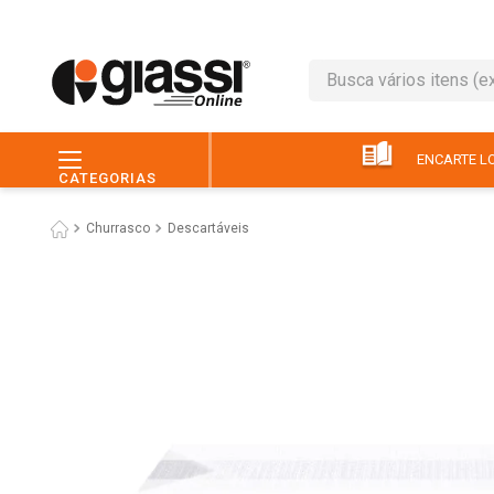
Busca vários itens (ex.: 
TERMOS MAIS BUSC
1
º
leite
ENCARTE LO
CATEGORIAS
2
º
café
Churrasco
Descartáveis
3
º
queijo
4
º
papel higiênico
5
º
chocolate
6
º
arroz
7
º
macarrão
8
º
ovo
9
º
pão