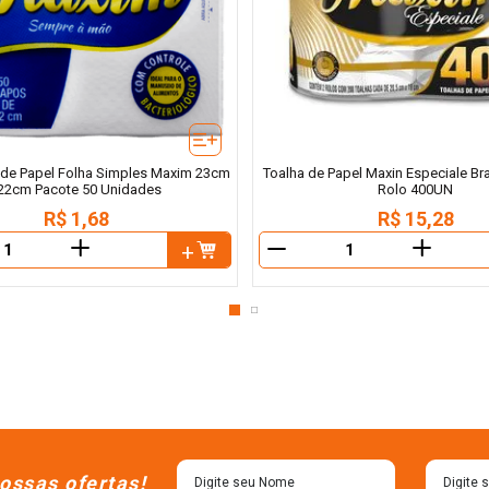
de Papel Folha Simples Maxim 23cm
Toalha de Papel Maxin Especiale Br
 22cm Pacote 50 Unidades
Rolo 400UN
R$
1
,
68
R$
15
,
28
＋
＋
－
ossas ofertas!