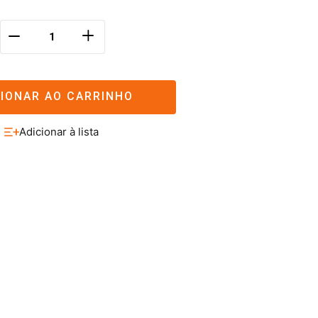
＋
－
CIONAR AO CARRINHO