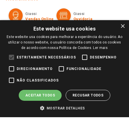
Política de Privacidade e Termos de Uso
Cartão Giassi
Formas de Pagamento
Giassi
Giassi
Televendas
Políticas de entrega
Vendas Online
Ouvidoria
Amigo Giassi
×
Trocas e Devoluções
Este website usa cookies
Notícias
Este website usa cookies para melhorar a experiência do usuário. Ao
Perguntas frequentes
Redes Sociais
utilizar o nosso website, o usuário concorda com todos os cookies
Trabalhe Conosco
de acordo com nossa Política de Cookies.
Ler mais
Identidade Visual
ESTRITAMENTE NECESSÁRIOS
DESEMPENHO
DIRECIONAMENTO
FUNCIONALIDADE
Pagamento e Segurança
NÃO CLASSIFICADOS
ACEITAR TODOS
RECUSAR TODOS
MOSTRAR DETALHES