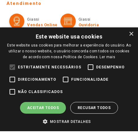
Ofertas
Atendimento
Política de Privacidade e Termos de Uso
Cartão Giassi
Formas de Pagamento
Giassi
Giassi
Televendas
Políticas de entrega
Vendas Online
Ouvidoria
Amigo Giassi
×
Trocas e Devoluções
Este website usa cookies
Notícias
Perguntas frequentes
Este website usa cookies para melhorar a experiência do usuário. Ao
Redes Sociais
utilizar o nosso website, o usuário concorda com todos os cookies
Trabalhe Conosco
de acordo com nossa Política de Cookies.
Ler mais
Identidade Visual
ESTRITAMENTE NECESSÁRIOS
DESEMPENHO
DIRECIONAMENTO
FUNCIONALIDADE
Pagamento e Segurança
NÃO CLASSIFICADOS
ACEITAR TODOS
RECUSAR TODOS
MOSTRAR DETALHES