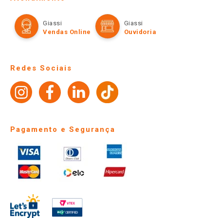
Política de Privacidade e Termos de Uso
Cartão Giassi
Formas de Pagamento
Giassi
Giassi
Televendas
Políticas de entrega
Vendas Online
Ouvidoria
Amigo Giassi
Trocas e Devoluções
Notícias
Perguntas frequentes
Redes Sociais
Trabalhe Conosco
Identidade Visual
Pagamento e Segurança