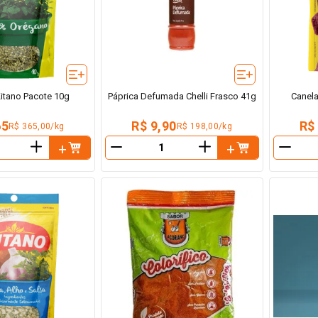
itano Pacote 10g
Páprica Defumada Chelli Frasco 41g
Canela
65
R$ 9,90
R$
R$ 365,00/kg
R$ 198,00/kg
＋
＋
－
－