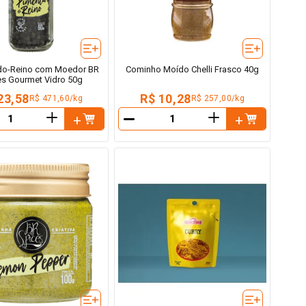
do-Reino com Moedor BR
Cominho Moído Chelli Frasco 40g
es Gourmet Vidro 50g
23,58
R$ 10,28
R$ 471,60/kg
R$ 257,00/kg
＋
＋
－