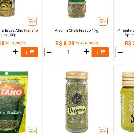
& Ervas Alho Planalto
Alecrim Chelli Frasco 17g
Pimenta-
asco 100g
Spic
18
R$ 8,28
R$ 
R$ 91,80/kg
R$ 414,00/kg
＋
＋
－
－