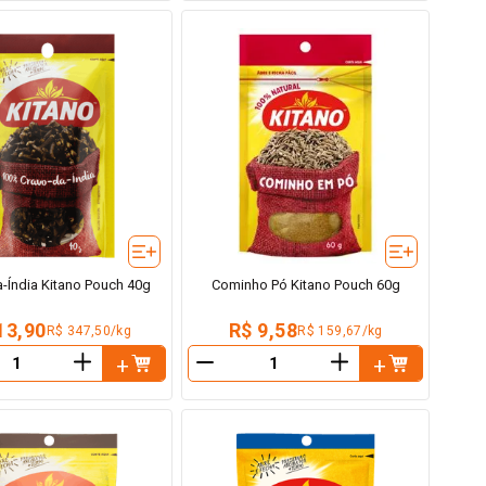
-Índia Kitano Pouch 40g
Cominho Pó Kitano Pouch 60g
13,90
R$ 9,58
R$ 347,50/kg
R$ 159,67/kg
＋
＋
－