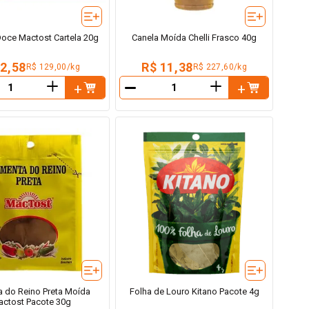
Doce Mactost Cartela 20g
Canela Moída Chelli Frasco 40g
 2,58
R$ 11,38
R$ 129,00/kg
R$ 227,60/kg
＋
＋
－
a do Reino Preta Moída
Folha de Louro Kitano Pacote 4g
ctost Pacote 30g