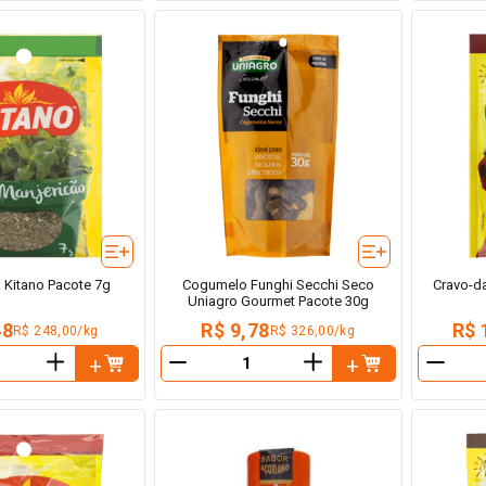
 Kitano Pacote 7g
Cogumelo Funghi Secchi Seco
Cravo-da
Uniagro Gourmet Pacote 30g
48
R$ 9,78
R$ 
R$ 248,00/kg
R$ 326,00/kg
＋
＋
－
－