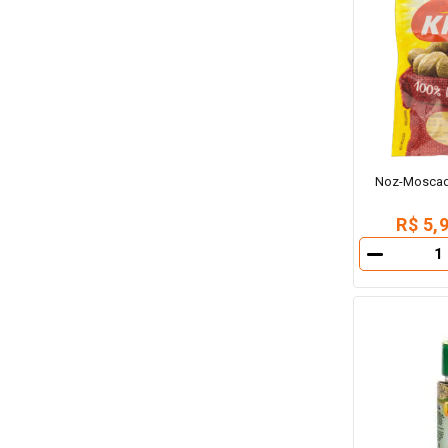
Noz-Moscada
R$ 5,
－