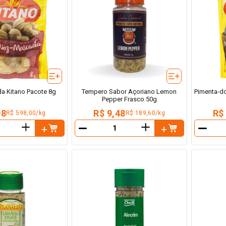
 Kitano Pacote 8g
Tempero Sabor Açoriano Lemon
Pimenta-do
Pepper Frasco 50g
98
R$ 9,48
R$
R$ 598,00/kg
R$ 189,60/kg
＋
＋
－
－