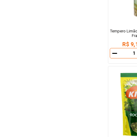
Tempero Limão 
Fr
R$ 9,
－