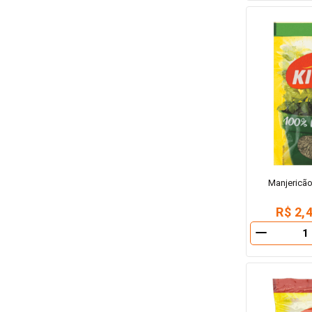
Manjericão
R$ 2,
－