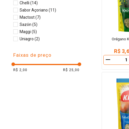
Chelli
(
14
)
10
º
iogurte
Sabor Açoriano
(
11
)
Mactost
(
7
)
Sazón
(
5
)
Maggi
(
5
)
Uniagro
(
2
)
Orégano K
Heinz
(
2
)
R$ 3,
Raiola
(
1
)
Faixas de preço
Planalto
(
1
)
－
R$ 2,00
R$ 25,00