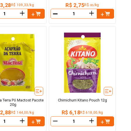
 3,28
R$ 2,75
R$ 109,33/kg
R$ ∞/kg
＋
＋
－
a Terra Pó Mactost Pacote
Chimichurri Kitano Pouch 12g
20g
 2,88
R$ 6,18
R$ 144,00/kg
R$ 618,00/kg
＋
＋
－