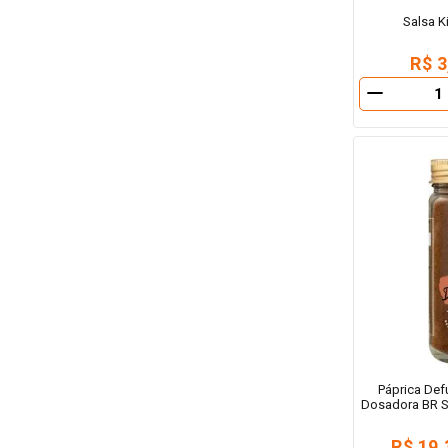
Salsa K
R$ 3
－
Páprica De
Dosadora BR S
R$ 19,