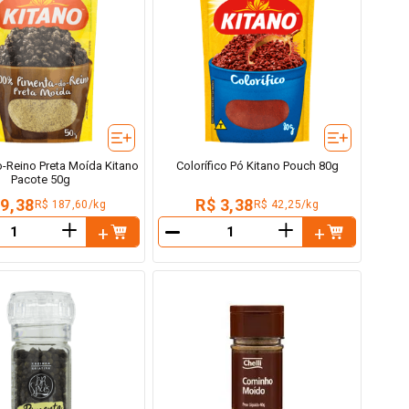
-Reino Preta Moída Kitano
Colorífico Pó Kitano Pouch 80g
Pacote 50g
 9,38
R$ 3,38
R$ 187,60/kg
R$ 42,25/kg
＋
＋
－