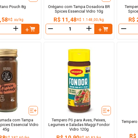
itano Pouch 8g
Orégano com Tampa Dosadora BR
Temper
Spices Essencial Vidro 10g
Spice
,58
R$ 11,48
R$ 
R$ ∞/kg
R$ 1.148,00/kg
＋
＋
－
－
fumada com Tampa
Tempero Pó para Aves, Peixes,
Tempero
pices Essencial Vidro
Legumes e Saladas Maggi Fondor
45g
Vidro 120g
R$
38
R$ 10,90
R$ 387,60/kg
R$ 90,83/kg