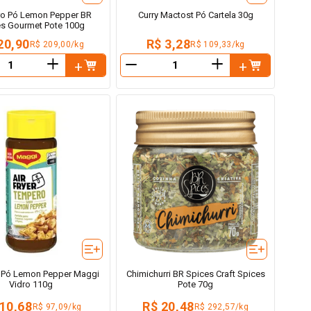
o Pó Lemon Pepper BR
Curry Mactost Pó Cartela 30g
s Gourmet Pote 100g
20,90
R$ 3,28
R$ 209,00/kg
R$ 109,33/kg
＋
＋
－
 Pó Lemon Pepper Maggi
Chimichurri BR Spices Craft Spices
Vidro 110g
Pote 70g
 10,68
R$ 20,48
R$ 97,09/kg
R$ 292,57/kg