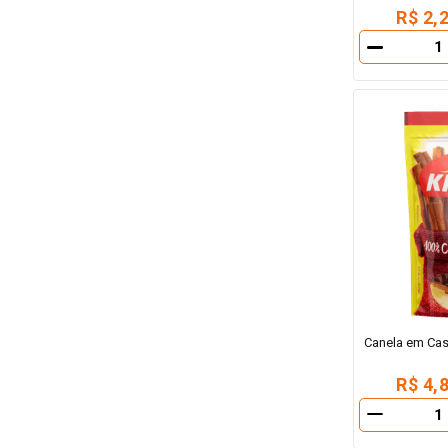
R$ 2,
－
Canela em Cas
R$ 4,
－