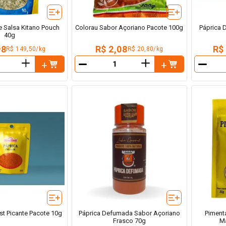
e Salsa Kitano Pouch
Colorau Sabor Açoriano Pacote 100g
Páprica 
40g
98
R$ 2,08
R$
R$ 149,50/kg
R$ 20,80/kg
＋
＋
－
－
st Picante Pacote 10g
Páprica Defumada Sabor Açoriano
Piment
Frasco 70g
Ma