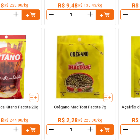
28
R$ 9,48
R$
R$ 228,00/kg
R$ 135,43/kg
＋
＋
－
－
ca Kitano Pacote 20g
Orégano Mac Tost Pacote 7g
Açafrão d
88
R$ 2,28
R$
R$ 244,00/kg
R$ 228,00/kg
＋
＋
－
－