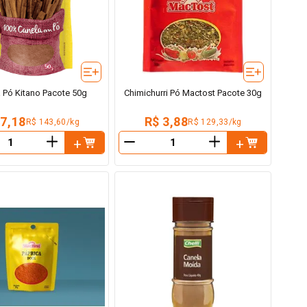
 Pó Kitano Pacote 50g
Chimichurri Pó Mactost Pacote 30g
 7,18
R$ 3,88
R$ 143,60/kg
R$ 129,33/kg
＋
＋
－