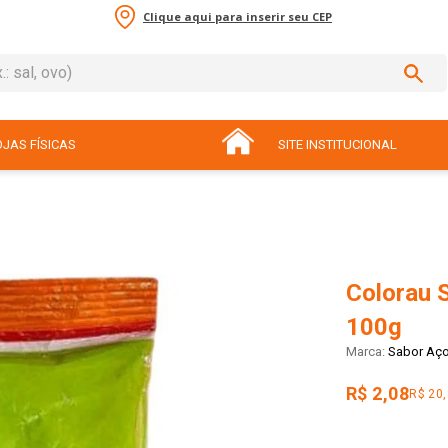
Clique aqui para inserir seu CEP
sal, ovo)
ADOS
JAS FÍSICAS
SITE INSTITUCIONAL
Colorau 
100g
Sabor Aço
R$ 2,08
R$ 20