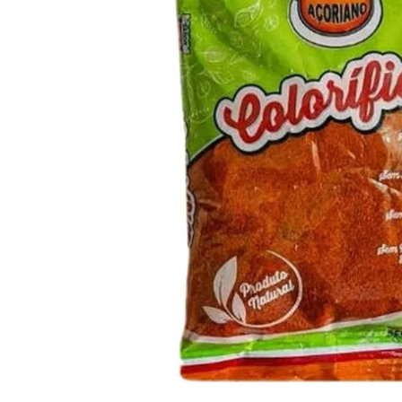
10
º
arroz