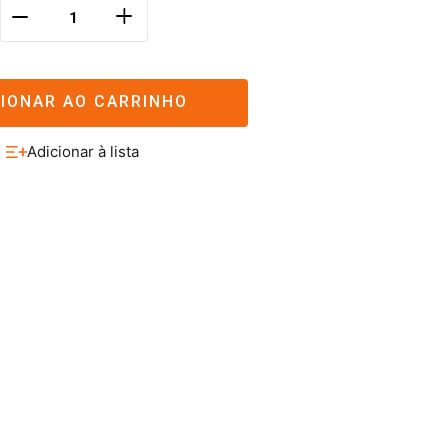
＋
－
CIONAR AO CARRINHO