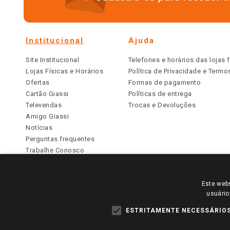
Institucional
Ajuda
Site Institucional
Telefones e horários das lojas f
Lojas Físicas e Horários
Política de Privacidade e Term
Ofertas
Formas de pagamento
Cartão Giassi
Políticas de entrega
Televendas
Trocas e Devoluções
Amigo Giassi
Notícias
Perguntas frequentes
Trabalhe Conosco
Identidade Visual
Este webs
PARA VER OS PREÇOS DA SUA REGIÃO, FAÇA 
usuário
TODOS OS PREÇOS E CONDIÇÕES COMERCIAIS DESTE SI
APLICAM ÀS LOJAS FÍSICAS. OS PREÇOS PARA AS VE
ESTRITAMENTE NECESSÁRIO