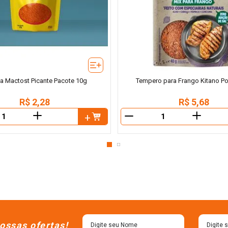
ca Mactost Picante Pacote 10g
Tempero para Frango Kitano P
R$
2
,
28
R$
5
,
68
＋
＋
－
ossas ofertas!