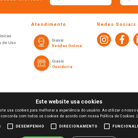
Atendimento
Redes Sociais
ísicas
Giassi
os de Uso
Vendas Online
Giassi
Ouvidoria
Este website usa cookies
ite usa cookies para melhorar a experiência do usuário. Ao utilizar o nosso 
LOGIN E SELECIONE A LOJA DE SUA PREFERÊNCIA. SOMENTE APÓS O LOGIN, OS PREÇOS
 concorda com todos os cookies de acordo com nossa Política de Cookies.
TE SÃO VÁLIDOS APENAS PARA COMPRAS REALIZADAS NO GIASSI.COM.BR E NA LOJA SE
NDAS ONLINE DIVULGADOS NO SITE PREVALECEM ANTE OS DEMAIS EVENTUALMENTE AN
S
DESEMPENHO
DIRECIONAMENTO
FUNCIONAL
DE BUSCAS.
2022 COPYRIGHT - GIASSI SUPERMERCADOS. TODOS OS DIREITOS RESERVADOS.