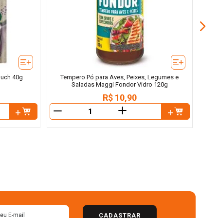
ouch 40g
Tempero Pó para Aves, Peixes, Legumes e
Saladas Maggi Fondor Vidro 120g
R$
10
,
90
＋
－
－
CADASTRAR