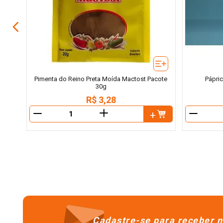
Pimenta do Reino Preta Moída Mactost Pacote
Pápri
30g
R$
3
,
28
＋
－
－
Cadastre-se para receber n