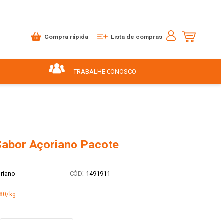
Compra rápida
Lista de compras
TRABALHE CONOSCO
Sabor Açoriano Pacote
:
riano
1491911
,80/kg