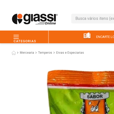
Busca vários itens (ex.: 
TERMOS MAIS BUSC
1
º
leite
ENCARTE LO
CATEGORIAS
2
º
café
Mercearia
Temperos
Ervas e Especiarias
3
º
queijo
4
º
papel higiênico
5
º
chocolate
6
º
pão
7
º
macarrão
8
º
iogurte
9
º
ovo