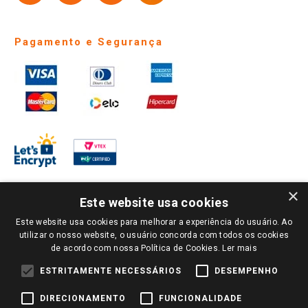
Telefones e horários das lojas físicas
Ofertas
Atendimento
Política de Privacidade e Termos de Uso
Cartão Giassi
Formas de Pagamento
Giassi
Giassi
Televendas
Políticas de entrega
Vendas Online
Ouvidoria
Amigo Giassi
Trocas e Devoluções
Notícias
Perguntas frequentes
Redes Sociais
Trabalhe Conosco
Identidade Visual
×
Este website usa cookies
Pagamento e Segurança
Este website usa cookies para melhorar a experiência do usuário. Ao
utilizar o nosso website, o usuário concorda com todos os cookies
de acordo com nossa Política de Cookies.
Ler mais
ESTRITAMENTE NECESSÁRIOS
DESEMPENHO
DIRECIONAMENTO
FUNCIONALIDADE