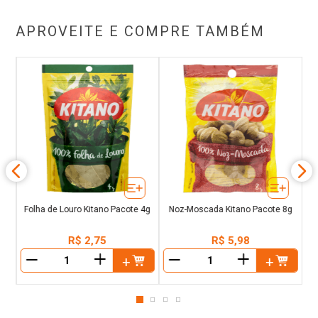
APROVEITE E COMPRE TAMBÉM
P
u
D
Folha de Louro Kitano Pacote 4g
Noz-Moscada Kitano Pacote 8g
R$
2
,
75
R$
5
,
98
＋
＋
－
－