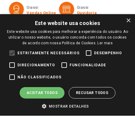
Formas de Pagamento
Giassi
Giassi
Televendas
Políticas de entrega
Vendas Online
Ouvidoria
Amigo Giassi
×
Trocas e Devoluções
Este website usa cookies
Notícias
Este website usa cookies para melhorar a experiência do usuário. Ao
Perguntas frequentes
Redes Sociais
utilizar o nosso website, o usuário concorda com todos os cookies
Trabalhe Conosco
de acordo com nossa Política de Cookies.
Ler mais
Identidade Visual
ESTRITAMENTE NECESSÁRIOS
DESEMPENHO
DIRECIONAMENTO
FUNCIONALIDADE
Pagamento e Segurança
NÃO CLASSIFICADOS
ACEITAR TODOS
RECUSAR TODOS
MOSTRAR DETALHES