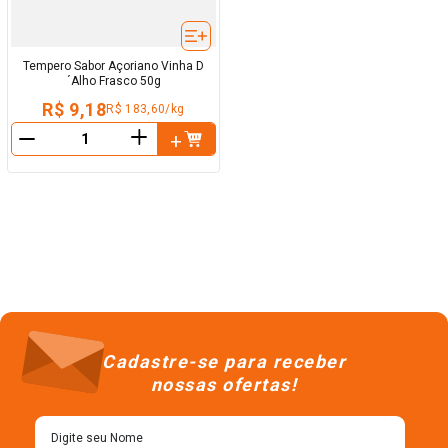
Tempero Sabor Açoriano Vinha D
´Alho Frasco 50g
R$ 9,18
R$ 183,60/kg
＋
－
Cadastre-se para receber
nossas ofertas!