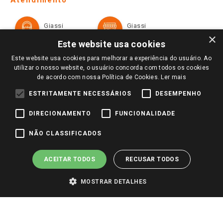
Política de Privacidade e Termos de Uso
Cartão Giassi
Formas de Pagamento
Giassi
Giassi
Televendas
Políticas de entrega
Vendas Online
Ouvidoria
×
Amigo Giassi
Este website usa cookies
Trocas e Devoluções
Notícias
Este website usa cookies para melhorar a experiência do usuário. Ao
Perguntas frequentes
utilizar o nosso website, o usuário concorda com todos os cookies
Redes Sociais
de acordo com nossa Política de Cookies.
Ler mais
Trabalhe Conosco
ESTRITAMENTE NECESSÁRIOS
DESEMPENHO
Identidade Visual
DIRECIONAMENTO
FUNCIONALIDADE
Pagamento e Segurança
NÃO CLASSIFICADOS
ACEITAR TODOS
RECUSAR TODOS
MOSTRAR DETALHES