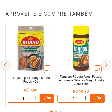
APROVEITE E COMPRE TAMBÉM
u
C
Tempero Pó para Aves, Peixes,
Tempero para Frango Kitano
Legumes e Saladas Maggi Fondor
Pouch 40g
Vidro 120g
R$
5
,
68
R$
10
,
90
＋
＋
－
－