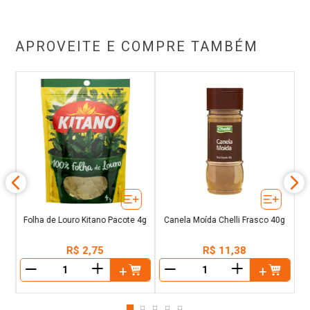
APROVEITE E COMPRE TAMBÉM
 BR
N
Folha de Louro Kitano Pacote 4g
Canela Moída Chelli Frasco 40g
R$
2
,
75
R$
11
,
38
＋
＋
－
－