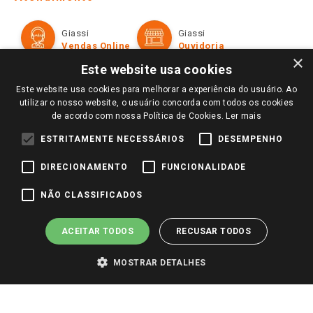
Política de Privacidade e Termos de Uso
Cartão Giassi
Formas de Pagamento
Giassi
Giassi
Televendas
Políticas de entrega
Vendas Online
Ouvidoria
Amigo Giassi
×
Trocas e Devoluções
Este website usa cookies
Notícias
Este website usa cookies para melhorar a experiência do usuário. Ao
Perguntas frequentes
Redes Sociais
utilizar o nosso website, o usuário concorda com todos os cookies
Trabalhe Conosco
de acordo com nossa Política de Cookies.
Ler mais
Identidade Visual
ESTRITAMENTE NECESSÁRIOS
DESEMPENHO
DIRECIONAMENTO
FUNCIONALIDADE
Pagamento e Segurança
NÃO CLASSIFICADOS
ACEITAR TODOS
RECUSAR TODOS
MOSTRAR DETALHES