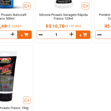
 Proauto Autocraft
Silicone Proauto Secagem Rápida
Protetor
sco 500ml
Frasco 120ml
Co
,48
R$ 10,78
R$
R$ 22,96/l
R$ 107,80/l
＋
＋
－
－
 Proauto Frasco 150g