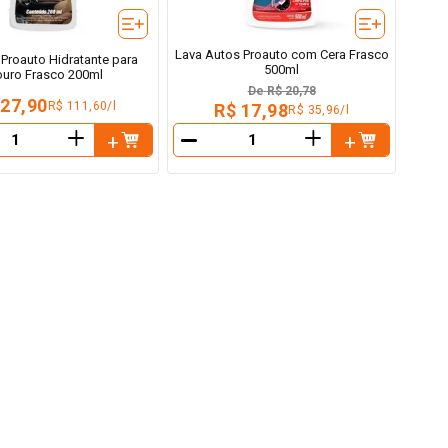
Lava Autos Proauto com Cera Frasco
 Proauto Hidratante para
500ml
uro Frasco 200ml
De
R$ 20,78
 27,90
R$ 111,60/l
R$ 17,98
R$ 35,96/l
＋
＋
－