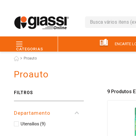
Busca vários itens (ex.: 
TERMOS MAIS BUSC
1
º
leite
ENCARTE LO
CATEGORIAS
2
º
café
Proauto
3
º
queijo
Proauto
4
º
papel higiênico
5
º
chocolate
9
Produtos
FILTROS
6
º
pão
7
º
macarrão
Departamento
8
º
iogurte
Utensílios
(
9
)
9
º
ovo