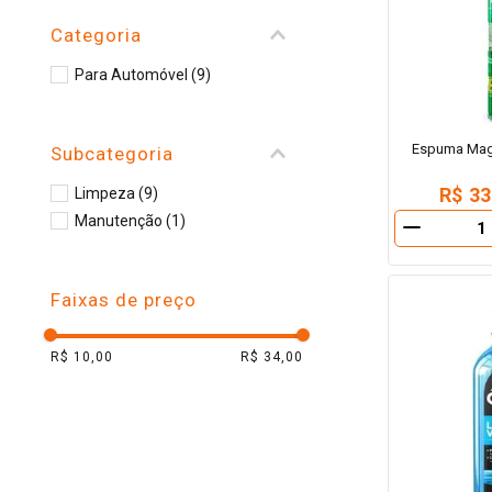
10
º
arroz
Categoria
Para Automóvel
(
9
)
Espuma Magi
Subcategoria
R$ 33
Limpeza
(
9
)
Manutenção
(
1
)
－
Faixas de preço
R$ 10,00
R$ 34,00