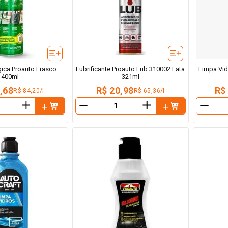
ca Proauto Frasco
Lubrificante Proauto Lub 310002 Lata
Limpa Vid
400ml
321ml
,68
R$ 20,98
R$
R$ 84,20/l
R$ 65,36/l
＋
＋
－
－