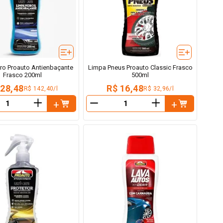
ro Proauto Antienbaçante
Limpa Pneus Proauto Classic Frasco
Frasco 200ml
500ml
 28,48
R$ 16,48
R$ 142,40/l
R$ 32,96/l
＋
＋
－