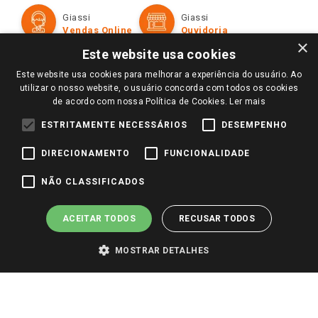
Formas de Pagamento
Giassi
Giassi
Televendas
Políticas de entrega
Vendas Online
Ouvidoria
Amigo Giassi
×
Trocas e Devoluções
Este website usa cookies
Notícias
Este website usa cookies para melhorar a experiência do usuário. Ao
Perguntas frequentes
Redes Sociais
utilizar o nosso website, o usuário concorda com todos os cookies
Trabalhe Conosco
de acordo com nossa Política de Cookies.
Ler mais
Identidade Visual
ESTRITAMENTE NECESSÁRIOS
DESEMPENHO
DIRECIONAMENTO
FUNCIONALIDADE
Pagamento e Segurança
NÃO CLASSIFICADOS
ACEITAR TODOS
RECUSAR TODOS
MOSTRAR DETALHES