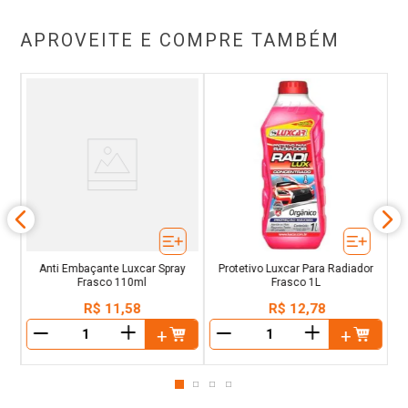
APROVEITE E COMPRE TAMBÉM
co
Re
Anti Embaçante Luxcar Spray
Protetivo Luxcar Para Radiador
Frasco 110ml
Frasco 1L
R$
11
,
58
R$
12
,
78
＋
＋
－
－