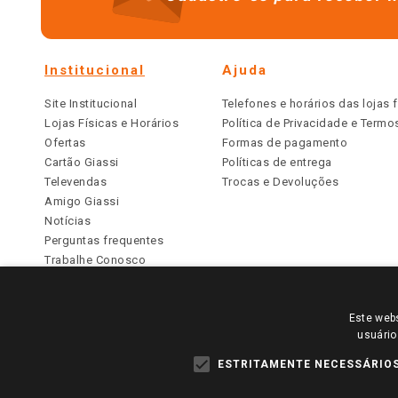
Institucional
Ajuda
Site Institucional
Telefones e horários das lojas f
Lojas Físicas e Horários
Política de Privacidade e Term
Ofertas
Formas de pagamento
Cartão Giassi
Políticas de entrega
Televendas
Trocas e Devoluções
Amigo Giassi
Notícias
Perguntas frequentes
Trabalhe Conosco
Identidade Visual
Este webs
PARA VER OS PREÇOS DA SUA REGIÃO, FAÇA 
usuário
TODOS OS PREÇOS E CONDIÇÕES COMERCIAIS DESTE SI
APLICAM ÀS LOJAS FÍSICAS. OS PREÇOS PARA AS VE
ESTRITAMENTE NECESSÁRIO