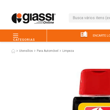
Busca vários itens (ex.: 
TERMOS MAIS BUSC
1
º
leite
ENCARTE LO
CATEGORIAS
2
º
café
Utensílios
Para Automóvel
Limpeza
3
º
queijo
4
º
papel higiênico
5
º
chocolate
6
º
pão
7
º
macarrão
8
º
iogurte
9
º
ovo