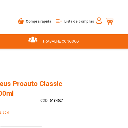
Compra rápida
Lista de compras
TRABALHE CONOSCO
eus Proauto Classic
00ml
:
6134521
2,96/l