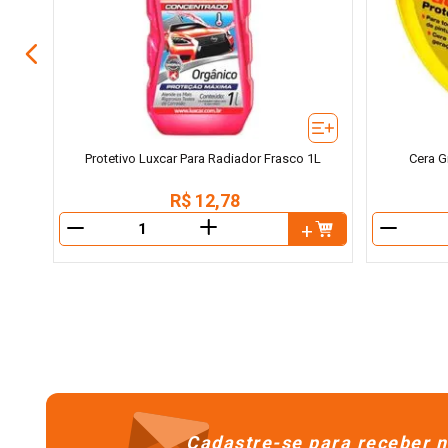
Protetivo Luxcar Para Radiador Frasco 1L
Cera G
R$
12
,
78
＋
－
－
Cadastre-se para receber n