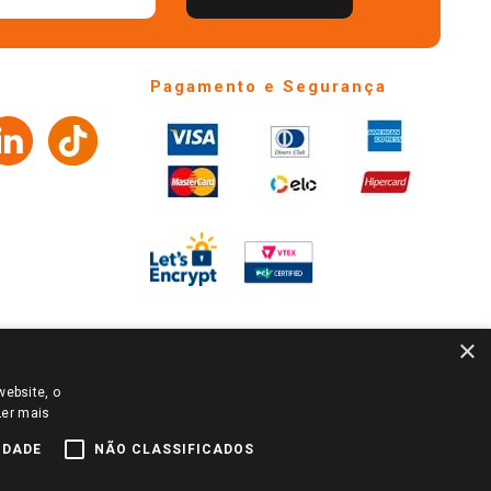
Pagamento e Segurança
×
website, o
 DA SUA REGIÃO OU LOJA SERÃO CARREGADOS.
Ler mais
LECIONADA APÓS O LOGIN, E NÃO NECESSARIAMENTE SE
UNCIADOS EM OUTROS MEIOS DE COMUNICAÇÃO E SITES
IDADE
NÃO CLASSIFICADOS