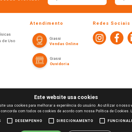
Atendimento
Redes Sociais
ísicas
Giassi
os de Uso
Vendas Online
Giassi
Ouvidoria
Este website usa cookies
ite usa cookies para melhorar a experiência do usuário. Ao utilizar o nosso 
LOGIN E SELECIONE A LOJA DE SUA PREFERÊNCIA. SOMENTE APÓS O LOGIN, OS PREÇOS
 concorda com todos os cookies de acordo com nossa Política de Cookies.
TE SÃO VÁLIDOS APENAS PARA COMPRAS REALIZADAS NO GIASSI.COM.BR E NA LOJA SE
NDAS ONLINE DIVULGADOS NO SITE PREVALECEM ANTE OS DEMAIS EVENTUALMENTE AN
S
DESEMPENHO
DIRECIONAMENTO
FUNCIONAL
DE BUSCAS.
2022 COPYRIGHT - GIASSI SUPERMERCADOS. TODOS OS DIREITOS RESERVADOS.