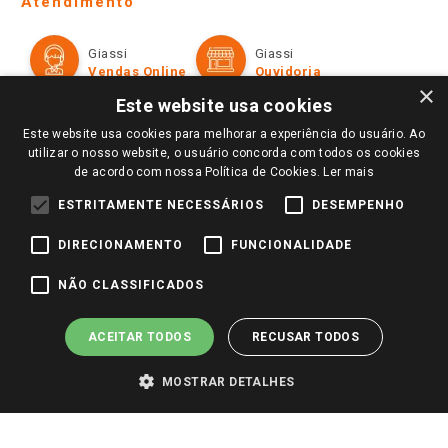
Atendimento
Política de Privacidade e Termos de Uso
Cartão Giassi
Formas de Pagamento
Giassi
Giassi
Televendas
Políticas de entrega
Vendas Online
Ouvidoria
Amigo Giassi
×
Trocas e Devoluções
Este website usa cookies
Notícias
Este website usa cookies para melhorar a experiência do usuário. Ao
Perguntas frequentes
Redes Sociais
utilizar o nosso website, o usuário concorda com todos os cookies
Trabalhe Conosco
de acordo com nossa Política de Cookies.
Ler mais
Identidade Visual
ESTRITAMENTE NECESSÁRIOS
DESEMPENHO
DIRECIONAMENTO
FUNCIONALIDADE
Pagamento e Segurança
NÃO CLASSIFICADOS
ACEITAR TODOS
RECUSAR TODOS
MOSTRAR DETALHES