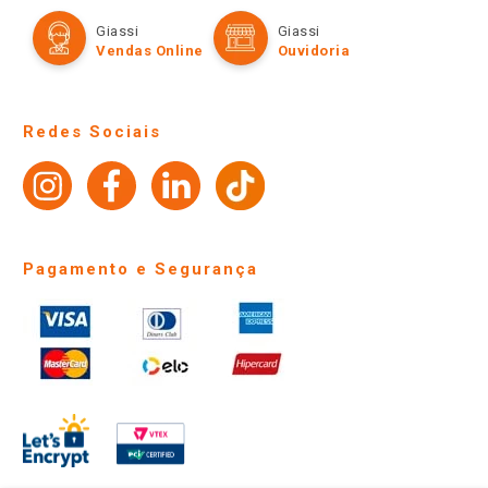
Cartão Giassi
Formas de Pagamento
Giassi
Giassi
Televendas
Políticas de entrega
Vendas Online
Ouvidoria
Amigo Giassi
Trocas e Devoluções
Notícias
Perguntas frequentes
Redes Sociais
Trabalhe Conosco
Identidade Visual
Pagamento e Segurança