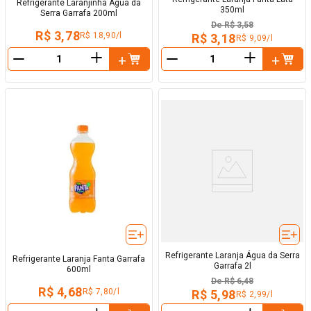
Refrigerante Laranjinha Água da
350ml
Serra Garrafa 200ml
De
R$ 3,58
R$ 3,78
R$ 18,90/l
R$ 3,18
R$ 9,09/l
＋
＋
－
－
Refrigerante Laranja Água da Serra
Refrigerante Laranja Fanta Garrafa
Garrafa 2l
600ml
De
R$ 6,48
R$ 4,68
R$ 7,80/l
R$ 5,98
R$ 2,99/l