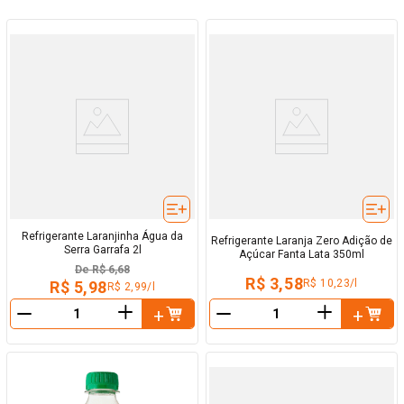
Refrigerante Laranjinha Água da
Refrigerante Laranja Zero Adição de
Serra Garrafa 2l
Açúcar Fanta Lata 350ml
De
R$ 6,68
R$ 3,58
R$ 10,23/l
R$ 5,98
R$ 2,99/l
＋
＋
－
－