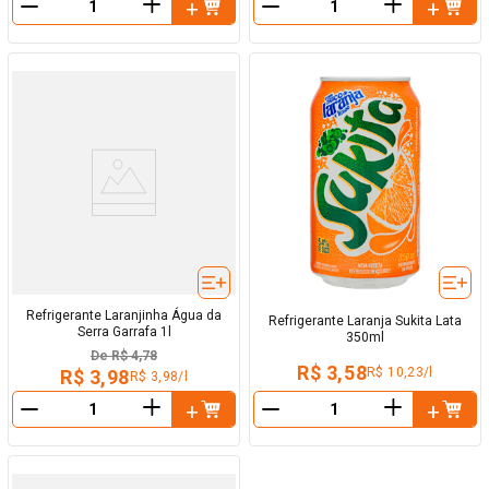
＋
＋
－
－
Refrigerante Laranjinha Água da
Refrigerante Laranja Sukita Lata
Serra Garrafa 1l
350ml
De
R$ 4,78
R$ 3,58
R$ 10,23/l
R$ 3,98
R$ 3,98/l
＋
＋
－
－