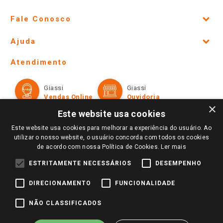
Fale Conosco
Site Institucional
Ajuda
Lojas Físicas e Horários
Telefones e horários das lojas físicas
Ofertas
Atendimento
Política de Privacidade e Termos de Uso
Cartão Giassi
Formas de Pagamento
Giassi
Giassi
Televendas
Políticas de entrega
Vendas Online
Ouvidoria
Amigo Giassi
×
Trocas e Devoluções
Este website usa cookies
Notícias
Este website usa cookies para melhorar a experiência do usuário. Ao
Perguntas frequentes
Redes Sociais
utilizar o nosso website, o usuário concorda com todos os cookies
Trabalhe Conosco
de acordo com nossa Política de Cookies.
Ler mais
Identidade Visual
ESTRITAMENTE NECESSÁRIOS
DESEMPENHO
DIRECIONAMENTO
FUNCIONALIDADE
Pagamento e Segurança
NÃO CLASSIFICADOS