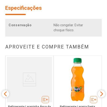
Especificações
Conservação
Não congelar. Evitar
choque físico.
APROVEITE E COMPRE TAMBÉM
a
Refrigerante Laranjinha Água da
Refrigerante Laranja Fanta