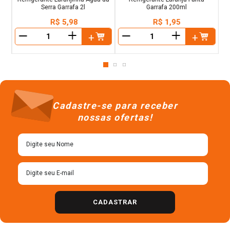
Serra Garrafa 2l
Garrafa 200ml
R$
5
,
98
R$
1
,
95
＋
＋
－
－
Cadastre-se para receber
nossas ofertas!
CADASTRAR