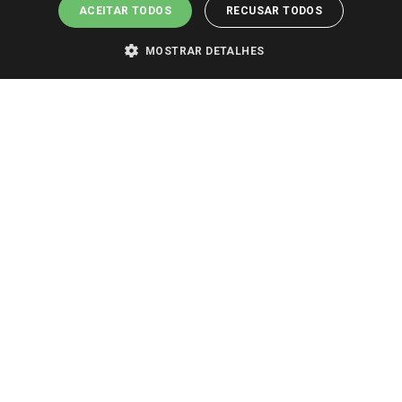
ACEITAR TODOS
RECUSAR TODOS
MOSTRAR DETALHES
PARA VER OS PREÇOS DA SUA REGIÃO, FAÇA LOGIN E SELECIONE A LOJA DE
SUA PREFERÊNCIA. SOMENTE APÓS O LOGIN, OS PREÇOS DA SUA REGIÃO OU
LOJA SERÃO CARREGADOS.
TODOS OS PREÇOS E CONDIÇÕES COMERCIAIS DESTE SITE SÃO VÁLIDOS APENAS
PARA COMPRAS REALIZADAS NO GIASSI.COM.BR E NA LOJA SELECIONADA
APÓS O LOGIN, E NÃO NECESSARIAMENTE SE APLICAM ÀS LOJAS FÍSICAS. OS
PREÇOS PARA AS VENDAS ONLINE DIVULGADOS NO SITE PREVALECEM ANTE
OS DEMAIS EVENTUALMENTE ANUNCIADOS EM OUTROS MEIOS DE
COMUNICAÇÃO E SITES DE BUSCAS.
2022 COPYRIGHT - GIASSI SUPERMERCADOS. TODOS OS DIREITOS RESERVADOS.