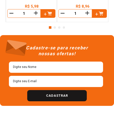
R$
5
,
98
R$
8
,
96
＋
＋
－
－
Cadastre-se para receber
nossas ofertas!
CADASTRAR