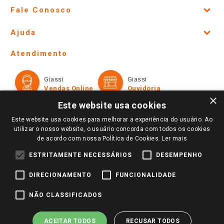
Fale Conosco
Site Institucional
Ajuda
Lojas Físicas e Horários
Telefones e horários das lojas físicas
Ofertas
Atendimento
Política de Privacidade e Termos de Uso
Cartão Giassi
Formas de Pagamento
Giassi
Giassi
Televendas
Políticas de entrega
Vendas Online
Ouvidoria
Amigo Giassi
×
Trocas e Devoluções
Este website usa cookies
Notícias
Este website usa cookies para melhorar a experiência do usuário. Ao
Perguntas frequentes
Redes Sociais
utilizar o nosso website, o usuário concorda com todos os cookies
Trabalhe Conosco
de acordo com nossa Política de Cookies.
Ler mais
Identidade Visual
ESTRITAMENTE NECESSÁRIOS
DESEMPENHO
DIRECIONAMENTO
FUNCIONALIDADE
Pagamento e Segurança
NÃO CLASSIFICADOS
ACEITAR TODOS
RECUSAR TODOS