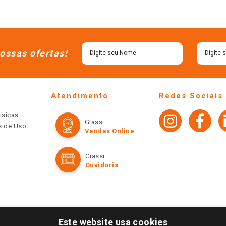
ossas ofertas!
Atendimento
Redes Sociais
ísicas
Giassi
os de Uso
Vendas Online
Giassi
Ouvidoria
Este website usa cookies