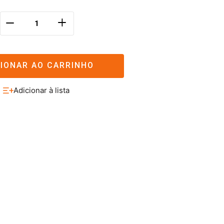
＋
－
CIONAR AO CARRINHO