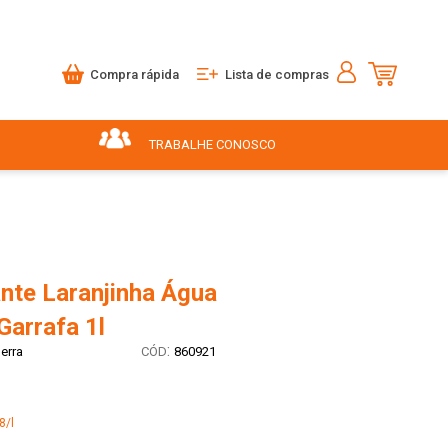
Compra rápida
Lista de compras
TRABALHE CONOSCO
ante Laranjinha Água
Garrafa 1l
:
erra
860921
8/l