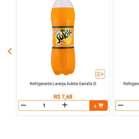
fa 1l
Refrigerante Laranja Sukita Garrafa 2l
Refriger
R$
7
,
68
＋
－
－