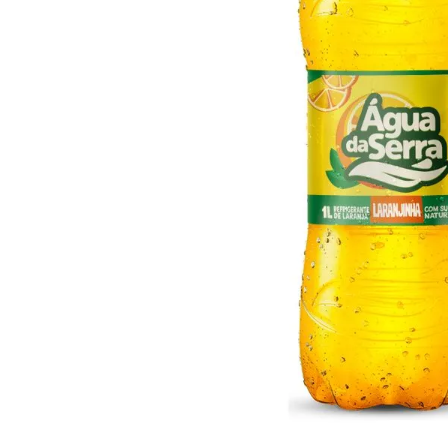
10
º
arroz