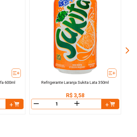
Ref
afa 600ml
Refrigerante Laranja Sukita Lata 350ml
R$
3
,
58
＋
－
－