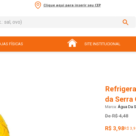
Clique aqui para inserir seu CEP
sal, ovo)
ADOS
JAS FÍSICAS
SITE INSTITUCIONAL
Refriger
da Serra 
Água Da S
De
R$ 4,48
R$ 3,98
R$ 3,9