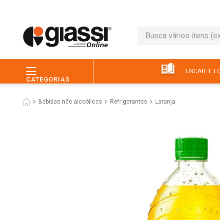
Busca vários itens (ex.: 
TERMOS MAIS BUSC
1
º
leite
ENCARTE LO
CATEGORIAS
2
º
café
Bebidas não alcoólicas
Refrigerantes
Laranja
3
º
queijo
4
º
papel higiênico
5
º
pão
6
º
chocolate
7
º
ovo
8
º
iogurte
9
º
macarrão