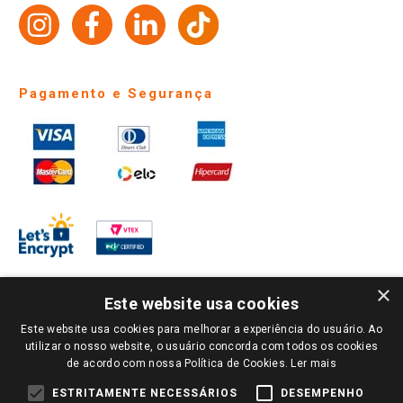
Identidade Visual
Pagamento e Segurança
×
Este website usa cookies
Este website usa cookies para melhorar a experiência do usuário. Ao
PARA VER OS PREÇOS DA SUA REGIÃO, FAÇA LOGIN E SELECIONE A LOJA DE
utilizar o nosso website, o usuário concorda com todos os cookies
SUA PREFERÊNCIA. SOMENTE APÓS O LOGIN, OS PREÇOS DA SUA REGIÃO OU
de acordo com nossa Política de Cookies.
Ler mais
LOJA SERÃO CARREGADOS.
TODOS OS PREÇOS E CONDIÇÕES COMERCIAIS DESTE SITE SÃO VÁLIDOS APENAS
ESTRITAMENTE NECESSÁRIOS
DESEMPENHO
PARA COMPRAS REALIZADAS NO GIASSI.COM.BR E NA LOJA SELECIONADA