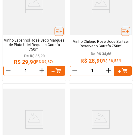
Vinho Espanhol Rosé Seco Marques
Vinho Chileno Rosé Doce Spritzer
de Plata Utiel-Requena Garrafa
Reservado Garrafa 750ml
750ml
De
R$ 34,68
De
R$ 35,90
R$ 28,90
R$ 38,53/l
R$ 29,90
R$ 39,87/l
＋
＋
－
－