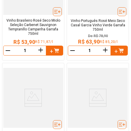
Vinho Brasileiro Rosé Seco Miolo
Vinho Português Rosé Meio Seco
Seleção Carbenet Sauvignon
Casal Garcia Vinho Verde Garrafa
Tempranillo Campanha Garrafa
750ml
750ml
De
R$ 78,90
R$ 63,90
R$ 53,90
R$ 85,20/l
R$ 71,87/l
＋
＋
－
－