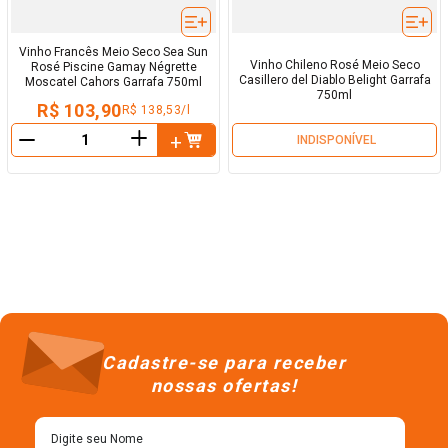
Vinho Francês Meio Seco Sea Sun
Vinho Chileno Rosé Meio Seco
Rosé Piscine Gamay Négrette
Casillero del Diablo Belight Garrafa
Moscatel Cahors Garrafa 750ml
750ml
R$ 103,90
R$ 138,53/l
＋
INDISPONÍVEL
－
Cadastre-se para receber
nossas ofertas!