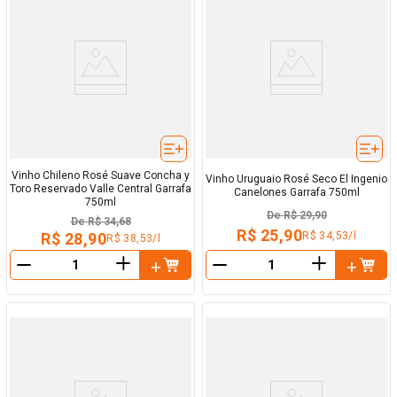
Vinho Chileno Rosé Suave Concha y
Vinho Uruguaio Rosé Seco El Ingenio
Toro Reservado Valle Central Garrafa
Canelones Garrafa 750ml
750ml
De
R$ 29,90
De
R$ 34,68
R$ 25,90
R$ 34,53/l
R$ 28,90
R$ 38,53/l
＋
＋
－
－