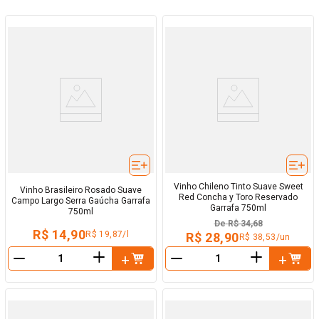
Vinho Chileno Tinto Suave Sweet
Vinho Brasileiro Rosado Suave
Red Concha y Toro Reservado
Campo Largo Serra Gaúcha Garrafa
Garrafa 750ml
750ml
De
R$ 34,68
R$ 14,90
R$ 19,87/l
R$ 28,90
R$ 38,53/un
＋
＋
－
－