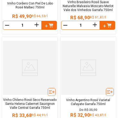
Vinho Brasileiro Rosé Suave
Vinho Cordero Con Piel De Lobo
Naturelle Malvasia Moscato Merlot
Rosé Malbec 750ml
Vale dos Vinhedos Garrafa 750ml
R$ 49,90
R$ 66,53/l
R$ 68,90
R$ 91,87/l
＋
＋
－
－
Vinho Chileno Rosé Seco Reservado
Vinho Argentino Rosé Varietal
Santa Helena Cabernet Sauvignon
Cafayate Garrafa 750ml
Valle Central Garrafa 750ml
De
R$ 35,90
R$ 32,90
R$ 33,68
R$ 43,87/l
R$ 44,91/l