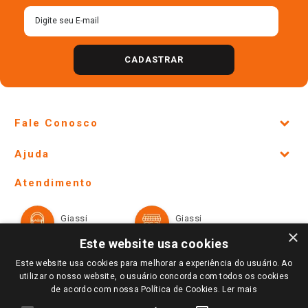
CADASTRAR
Fale Conosco
Site Institucional
Ajuda
Lojas Físicas e Horários
Telefones e horários das lojas físicas
Ofertas
Atendimento
Política de Privacidade e Termos de Uso
Cartão Giassi
Formas de Pagamento
Giassi
Giassi
Televendas
Políticas de entrega
Vendas Online
Ouvidoria
×
Amigo Giassi
Este website usa cookies
Trocas e Devoluções
Notícias
Este website usa cookies para melhorar a experiência do usuário. Ao
Perguntas frequentes
utilizar o nosso website, o usuário concorda com todos os cookies
Redes Sociais
de acordo com nossa Política de Cookies.
Ler mais
Trabalhe Conosco