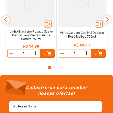
C
ral
Vinho Brasileiro Rosado Suave
Vinho Cordero Con Piel De Lobo
Campo Largo Serra Gaúcha
Rosé Malbec 750ml
Garrafa 750ml
R$
49
,
90
R$
14
,
90
＋
＋
－
－
Cadastre-se para receber
nossas ofertas!