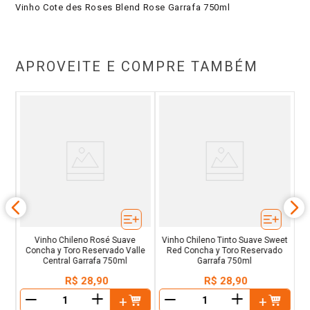
Vinho Cote des Roses Blend Rose Garrafa 750ml
APROVEITE E COMPRE TAMBÉM
e
V
a
L
Vinho Chileno Rosé Suave
Vinho Chileno Tinto Suave Sweet
Concha y Toro Reservado Valle
Red Concha y Toro Reservado
Central Garrafa 750ml
Garrafa 750ml
R$
28
,
90
R$
28
,
90
＋
＋
－
－