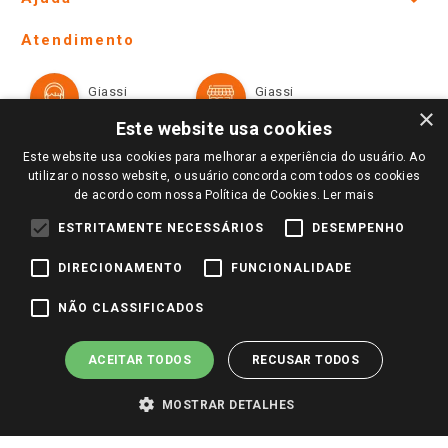
Lojas Físicas e Horários
Telefones e horários das lojas físicas
Ofertas
Atendimento
Política de Privacidade e Termos de Uso
Cartão Giassi
Formas de Pagamento
Giassi
Giassi
Televendas
Políticas de entrega
Vendas Online
Ouvidoria
×
Amigo Giassi
Este website usa cookies
Trocas e Devoluções
Notícias
Este website usa cookies para melhorar a experiência do usuário. Ao
Perguntas frequentes
utilizar o nosso website, o usuário concorda com todos os cookies
Redes Sociais
de acordo com nossa Política de Cookies.
Ler mais
Trabalhe Conosco
ESTRITAMENTE NECESSÁRIOS
DESEMPENHO
Identidade Visual
DIRECIONAMENTO
FUNCIONALIDADE
Pagamento e Segurança
NÃO CLASSIFICADOS
ACEITAR TODOS
RECUSAR TODOS
MOSTRAR DETALHES