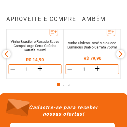
APROVEITE E COMPRE TAMBÉM
Sun
Vinho Brasileiro Rosado Suave
Vinho Chileno Rosé Meio Seco
e
Campo Largo Serra Gaúcha
Luminous Diablo Garrafa 750ml
ml
Garrafa 750ml
R$
79
,
90
R$
14
,
90
＋
＋
－
－
Cadastre-se para receber
nossas ofertas!