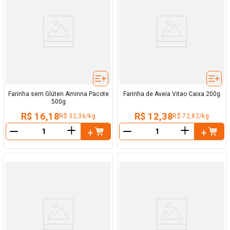
Farinha sem Glúten Aminna Pacote
Farinha de Aveia Vitao Caixa 200g
500g
R$ 16,18
R$ 12,38
R$ 32,36/kg
R$ 72,82/kg
＋
＋
－
－