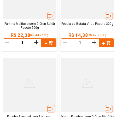
Farinha Multiuso sem Glúten Schär
Fécula de Batata Vitao Pacote 300g
Pacote 500g
R$ 22,38
R$ 14,38
R$ 44,76/kg
R$ 47,93/kg
＋
＋
－
－
Farinha Especial para Bolo sem
Mix de Farinhas sem Glúten RisoVita