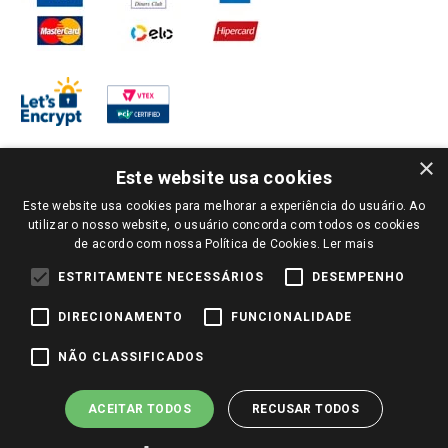
×
Este website usa cookies
Este website usa cookies para melhorar a experiência do usuário. Ao
PARA VER OS PREÇOS DA SUA REGIÃO, FAÇA LOGIN E SELECIONE A LOJA DE
utilizar o nosso website, o usuário concorda com todos os cookies
SUA PREFERÊNCIA. SOMENTE APÓS O LOGIN, OS PREÇOS DA SUA REGIÃO OU
de acordo com nossa Política de Cookies.
Ler mais
LOJA SERÃO CARREGADOS.
TODOS OS PREÇOS E CONDIÇÕES COMERCIAIS DESTE SITE SÃO VÁLIDOS APENAS
ESTRITAMENTE NECESSÁRIOS
DESEMPENHO
PARA COMPRAS REALIZADAS NO GIASSI.COM.BR E NA LOJA SELECIONADA
APÓS O LOGIN, E NÃO NECESSARIAMENTE SE APLICAM ÀS LOJAS FÍSICAS. OS
DIRECIONAMENTO
FUNCIONALIDADE
PREÇOS PARA AS VENDAS ONLINE DIVULGADOS NO SITE PREVALECEM ANTE
OS DEMAIS EVENTUALMENTE ANUNCIADOS EM OUTROS MEIOS DE
COMUNICAÇÃO E SITES DE BUSCAS.
NÃO CLASSIFICADOS
2022 COPYRIGHT - GIASSI SUPERMERCADOS. TODOS OS DIREITOS RESERVADOS.
ACEITAR TODOS
RECUSAR TODOS