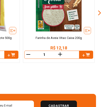
ote 500g
Farinha de Aveia Vitao Caixa 200g
R$
12
,
18
＋
－
－
CADASTRAR