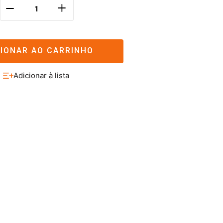
＋
－
CIONAR AO CARRINHO