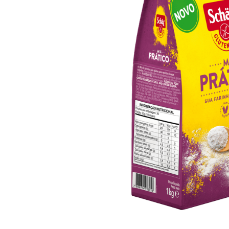
10
º
iogurte