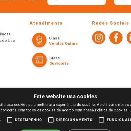
Atendimento
Redes Sociais
ísicas
Giassi
os de Uso
Vendas Online
Giassi
Ouvidoria
Este website usa cookies
ite usa cookies para melhorar a experiência do usuário. Ao utilizar o nosso 
LOGIN E SELECIONE A LOJA DE SUA PREFERÊNCIA. SOMENTE APÓS O LOGIN, OS PREÇOS
 concorda com todos os cookies de acordo com nossa Política de Cookies.
TE SÃO VÁLIDOS APENAS PARA COMPRAS REALIZADAS NO GIASSI.COM.BR E NA LOJA SE
NDAS ONLINE DIVULGADOS NO SITE PREVALECEM ANTE OS DEMAIS EVENTUALMENTE AN
S
DESEMPENHO
DIRECIONAMENTO
FUNCIONAL
DE BUSCAS.
2022 COPYRIGHT - GIASSI SUPERMERCADOS. TODOS OS DIREITOS RESERVADOS.