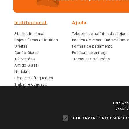
Institucional
Ajuda
Site Institucional
Telefones e horários das lojas f
Lojas Físicas e Horários
Política de Privacidade e Term
Ofertas
Formas de pagamento
Cartão Giassi
Políticas de entrega
Televendas
Trocas e Devoluções
Amigo Giassi
Notícias
Perguntas frequentes
Trabalhe Conosco
Identidade Visual
Este webs
PARA VER OS PREÇOS DA SUA REGIÃO, FAÇA 
usuário
TODOS OS PREÇOS E CONDIÇÕES COMERCIAIS DESTE SI
APLICAM ÀS LOJAS FÍSICAS. OS PREÇOS PARA AS VE
ESTRITAMENTE NECESSÁRIO