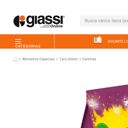
Busca vários itens (ex.: 
TERMOS MAIS BUSC
1
º
leite
ENCARTE LO
CATEGORIAS
2
º
café
Alimentos Especiais
Zero Glúten
Farinhas
3
º
queijo
4
º
papel higiênico
5
º
chocolate
6
º
arroz
7
º
macarrão
8
º
ovo
9
º
pão