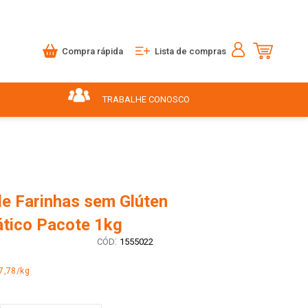
Compra rápida
Lista de compras
TRABALHE CONOSCO
de Farinhas sem Glúten
ático Pacote 1kg
:
1555022
7,78/kg