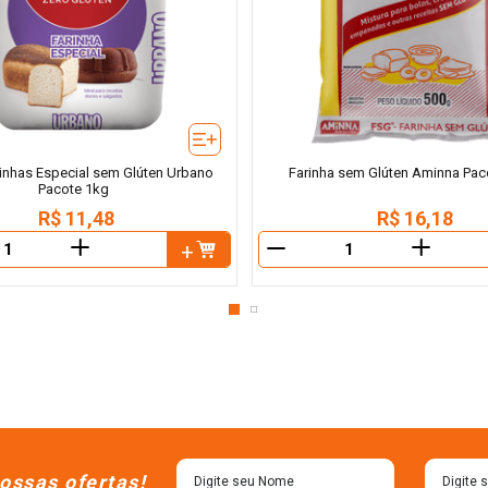
rinhas Especial sem Glúten Urbano
Farinha sem Glúten Aminna Pac
Pacote 1kg
R$
11
,
48
R$
16
,
18
＋
＋
－
ossas ofertas!