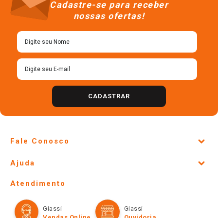
R$
27
,
78
R$
11
,
48
＋
＋
－
－
Cadastre-se para receber
nossas ofertas!
CADASTRAR