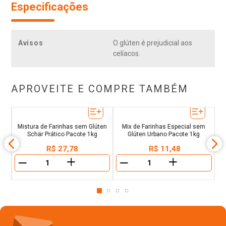
Especificações
Avisos
O glúten é prejudicial aos
celíacos.
APROVEITE E COMPRE TAMBÉM
oc
Mistura de Farinhas sem Glúten
Mix de Farinhas Especial sem
Schär Prático Pacote 1kg
Glúten Urbano Pacote 1kg