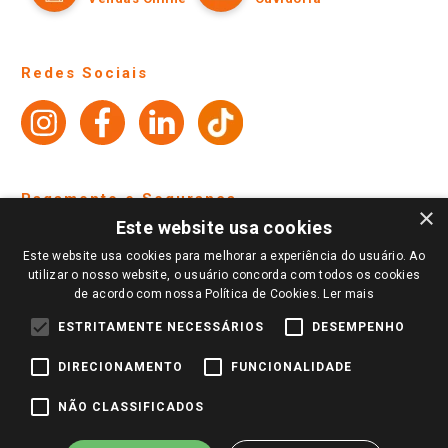
Fale Conosco
Site Institucional
Ajuda
Lojas Físicas e Horários
Telefones e horários das lojas físicas
Ofertas
Atendimento
Política de Privacidade e Termos de Uso
Cartão Giassi
Formas de Pagamento
Giassi
Giassi
Televendas
Políticas de entrega
Vendas Online
Ouvidoria
Amigo Giassi
Trocas e Devoluções
×
Notícias
Este website usa cookies
Perguntas frequentes
Redes Sociais
Este website usa cookies para melhorar a experiência do usuário. Ao
Trabalhe Conosco
utilizar o nosso website, o usuário concorda com todos os cookies
de acordo com nossa Política de Cookies.
Ler mais
Identidade Visual
ESTRITAMENTE NECESSÁRIOS
DESEMPENHO
DIRECIONAMENTO
FUNCIONALIDADE
Pagamento e Segurança
NÃO CLASSIFICADOS