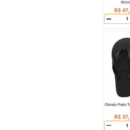
Wome
R$ 47
－
Chinelo Preto 
R$ 37
－