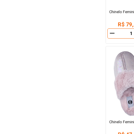
Chinelo Femi
R$ 79
－
Chinelo Femi