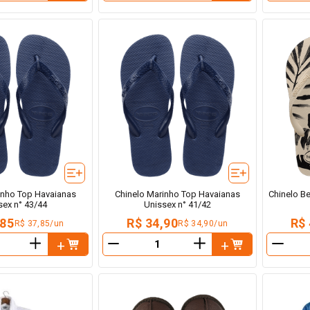
inho Top Havaianas
Chinelo Marinho Top Havaianas
Chinelo B
sex n° 43/44
Unissex n° 41/42
,85
R$ 34,90
R$ 
R$ 37,85/un
R$ 34,90/un
＋
＋
－
－