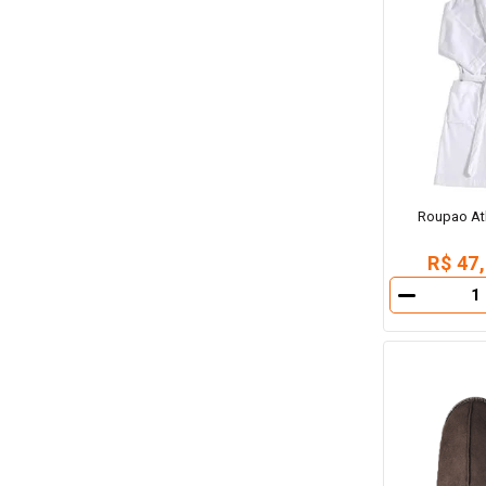
Roupao Atl
R$ 47
－