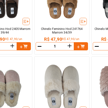
lino Hod 2405 Marrom
Chinelo Feminino Hod 241764
Chinelo 
39/44
Marrom 34/39
,90
R$ 47,90
R$ 
R$ 47,90/un
R$ 47,90/un
＋
＋
－
－