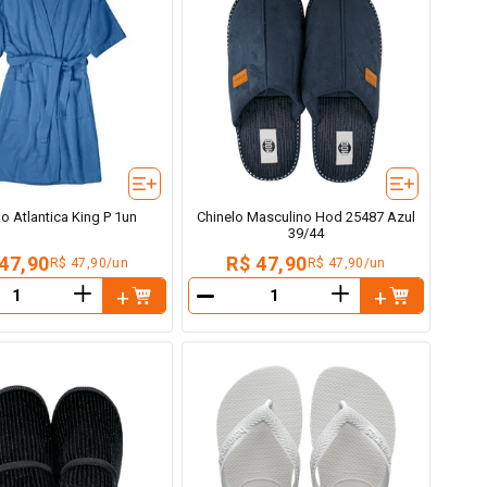
 Atlantica King P 1un
Chinelo Masculino Hod 25487 Azul
39/44
47,90
R$ 47,90
R$ 47,90/un
R$ 47,90/un
＋
＋
－