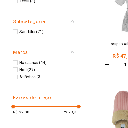
Textil
(
3
)
10
º
iogurte
Subcategoria
Sandália
(
71
)
Roupao Atl
Marca
R$ 47
Havaianas
(
44
)
－
Hod
(
27
)
Atlântica
(
3
)
Faixas de preço
R$ 32,00
R$ 93,00