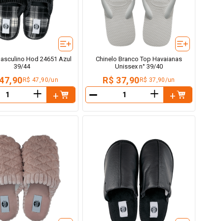
Masculino Hod 24651 Azul
Chinelo Branco Top Havaianas
39/44
Unissex n° 39/40
47,90
R$ 37,90
R$ 47,90/un
R$ 37,90/un
＋
＋
－