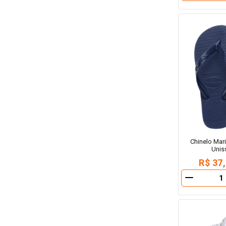
Chinelo Mar
Unis
R$ 37
－