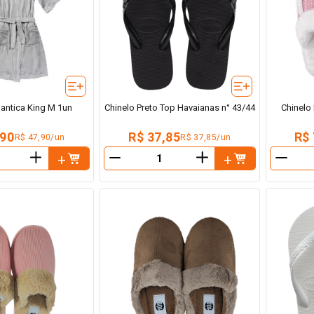
antica King M 1un
Chinelo Preto Top Havaianas n° 43/44
Chinelo
,90
R$ 37,85
R$ 
R$ 47,90/un
R$ 37,85/un
＋
＋
－
－