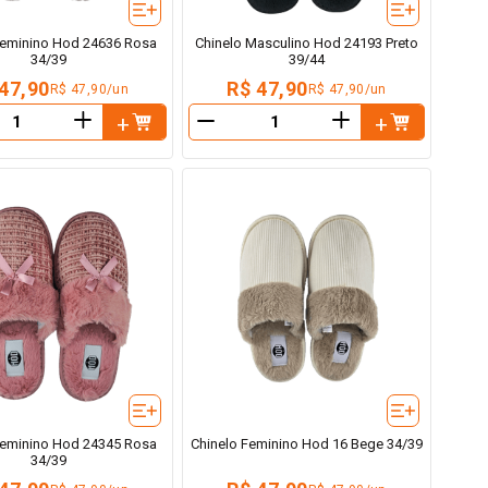
Feminino Hod 24636 Rosa
Chinelo Masculino Hod 24193 Preto
34/39
39/44
47,90
R$ 47,90
R$ 47,90/un
R$ 47,90/un
＋
＋
－
Feminino Hod 24345 Rosa
Chinelo Feminino Hod 16 Bege 34/39
34/39