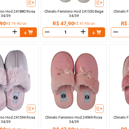
nino Hod 241880 Rosa
Chinelo Feminino Hod 241550 Bege
Chinelo 
34/39
34/39
,90
R$ 47,90
R$ 
R$ 79,90/un
R$ 47,90/un
＋
＋
－
－
nino Hod 241594 Rosa
Chinelo Feminino Hod 24969 Rosa
Chinelo 
34/39
34/39