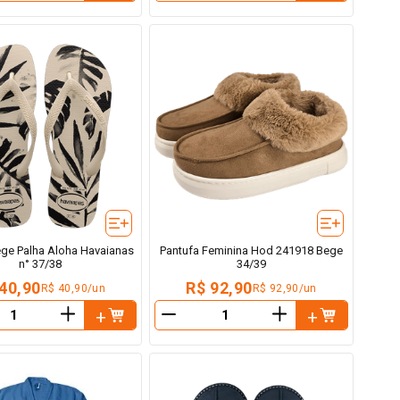
ege Palha Aloha Havaianas
Pantufa Feminina Hod 241918 Bege
n° 37/38
34/39
40,90
R$ 92,90
R$ 40,90/un
R$ 92,90/un
＋
＋
－