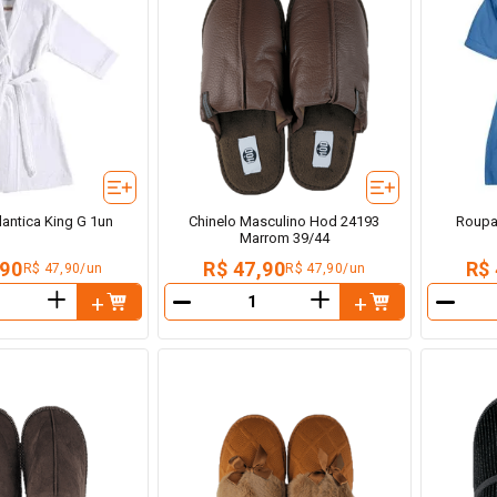
antica King G 1un
Chinelo Masculino Hod 24193
Roupao
Marrom 39/44
,90
R$ 47,90
R$ 
R$ 47,90/un
R$ 47,90/un
＋
＋
－
－