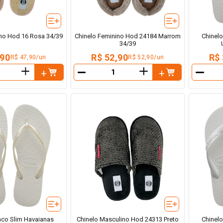
ino Hod 16 Rosa 34/39
Chinelo Feminino Hod 24184 Marrom
Chinel
34/39
,90
R$ 52,90
R$ 
R$ 47,90/un
R$ 52,90/un
＋
＋
－
－
nco Slim Havaianas
Chinelo Masculino Hod 24313 Preto
Chinel