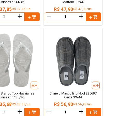
Unissex n° 41/42
Marrom 39/44
37,85
R$ 47,90
R$ 37,85/un
R$ 47,90/un
＋
＋
－
o Branco Top Havaianas
Chinelo Mascullino Hod 235697
Unissex n° 35/36
Cinza 39/44
35,68
R$ 56,90
R$ 35,68/un
R$ 56,90/un
＋
＋
－