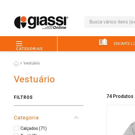
Busca vários itens (ex.: 
TERMOS MAIS BUSC
1
º
café
ENCARTE LO
CATEGORIAS
2
º
leite
Vestuário
3
º
queijo
4
º
papel higiênico
Vestuário
5
º
chocolate
74
Produtos
6
º
macarrão
FILTROS
7
º
arroz
Categoria
8
º
pão
9
º
ovo
Calçados
(
71
)