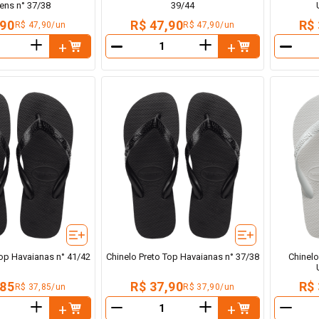
ns n° 37/38
39/44
,90
R$ 47,90
R$ 
R$ 47,90/un
R$ 47,90/un
＋
＋
－
－
Top Havaianas n° 41/42
Chinelo Preto Top Havaianas n° 37/38
Chinel
,85
R$ 37,90
R$ 
R$ 37,85/un
R$ 37,90/un
＋
＋
－
－