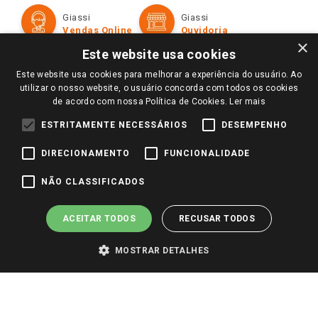
Formas de Pagamento
Giassi
Giassi
Televendas
Políticas de entrega
Vendas Online
Ouvidoria
Amigo Giassi
×
Trocas e Devoluções
Este website usa cookies
Notícias
Este website usa cookies para melhorar a experiência do usuário. Ao
Perguntas frequentes
Redes Sociais
utilizar o nosso website, o usuário concorda com todos os cookies
Trabalhe Conosco
de acordo com nossa Política de Cookies.
Ler mais
Identidade Visual
ESTRITAMENTE NECESSÁRIOS
DESEMPENHO
DIRECIONAMENTO
FUNCIONALIDADE
Pagamento e Segurança
NÃO CLASSIFICADOS
ACEITAR TODOS
RECUSAR TODOS
MOSTRAR DETALHES