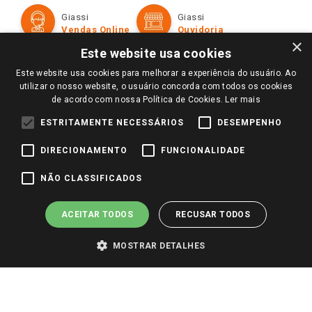
Formas de Pagamento
Giassi
Giassi
Televendas
Políticas de entrega
Vendas Online
Ouvidoria
Amigo Giassi
×
Trocas e Devoluções
Este website usa cookies
Notícias
Este website usa cookies para melhorar a experiência do usuário. Ao
Perguntas frequentes
Redes Sociais
utilizar o nosso website, o usuário concorda com todos os cookies
Trabalhe Conosco
de acordo com nossa Política de Cookies.
Ler mais
Identidade Visual
ESTRITAMENTE NECESSÁRIOS
DESEMPENHO
DIRECIONAMENTO
FUNCIONALIDADE
Pagamento e Segurança
NÃO CLASSIFICADOS
ACEITAR TODOS
RECUSAR TODOS
MOSTRAR DETALHES