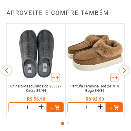
APROVEITE E COMPRE TAMBÉM
as
C
Chinelo Mascullino Hod 235697
Pantufa Feminina Hod 241918
Cinza 39/44
Bege 34/39
R$
56
,
90
R$
92
,
90
＋
＋
－
－