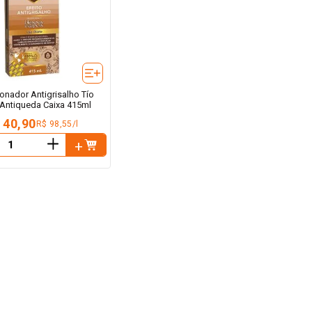
onador Antigrisalho Tío
Antiqueda Caixa 415ml
 40,90
R$ 98,55/l
＋