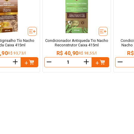
igrisalho Tío Nacho
Condicionador Antiqueda Tio Nacho
Condici
da Caixa 415ml
Reconstrutor Caixa 415ml
Nacho 
,90
R$ 40,90
R$
R$ 93,73/l
R$ 98,55/l
＋
＋
－
－