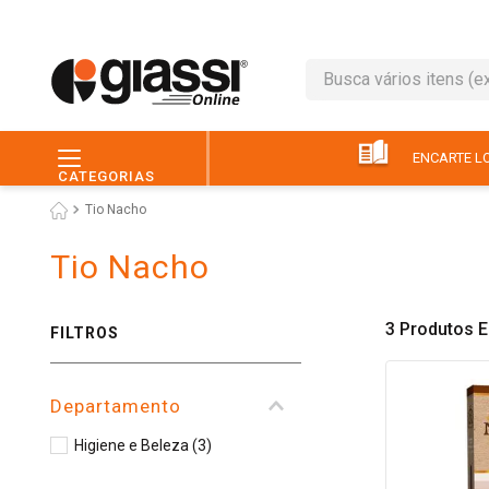
Busca vários itens (ex.: 
TERMOS MAIS BUSC
1
º
café
ENCARTE LO
CATEGORIAS
2
º
leite
Tio Nacho
3
º
queijo
Tio Nacho
4
º
chocolate
5
º
papel higiênico
3
Produtos
FILTROS
6
º
macarrão
7
º
arroz
Departamento
8
º
pão
Higiene e Beleza
(
3
)
9
º
ovo