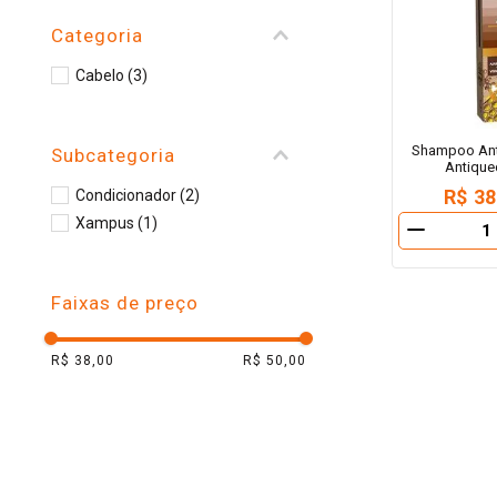
10
º
iogurte
Categoria
Cabelo
(
3
)
Shampoo Ant
Subcategoria
Antique
R$ 38
Condicionador
(
2
)
Xampus
(
1
)
－
Faixas de preço
R$ 38,00
R$ 50,00