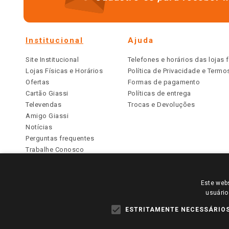
Institucional
Ajuda
Site Institucional
Telefones e horários das lojas f
Lojas Físicas e Horários
Política de Privacidade e Term
Ofertas
Formas de pagamento
Cartão Giassi
Políticas de entrega
Televendas
Trocas e Devoluções
Amigo Giassi
Notícias
Perguntas frequentes
Trabalhe Conosco
Identidade Visual
Este webs
PARA VER OS PREÇOS DA SUA REGIÃO, FAÇA 
usuário
TODOS OS PREÇOS E CONDIÇÕES COMERCIAIS DESTE SI
APLICAM ÀS LOJAS FÍSICAS. OS PREÇOS PARA AS VE
ESTRITAMENTE NECESSÁRIO