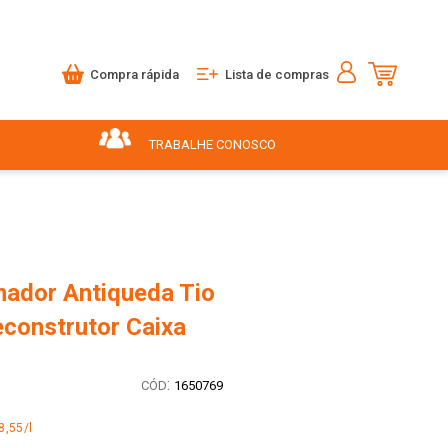
Compra rápida
Lista de compras
TRABALHE CONOSCO
nador Antiqueda Tio
construtor Caixa
:
1650769
8,55/l