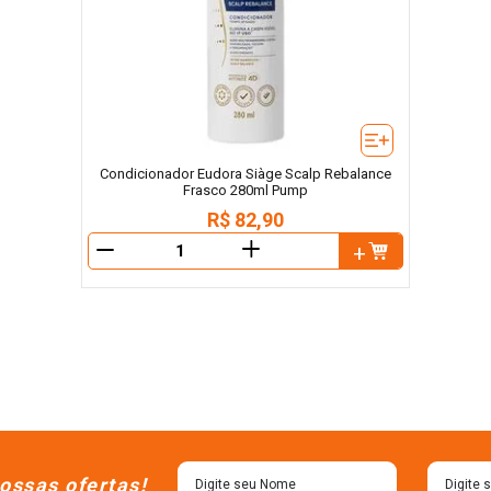
Condicionador Eudora Siàge Scalp Rebalance
Frasco 280ml Pump
R$
82
,
90
＋
－
ossas ofertas!