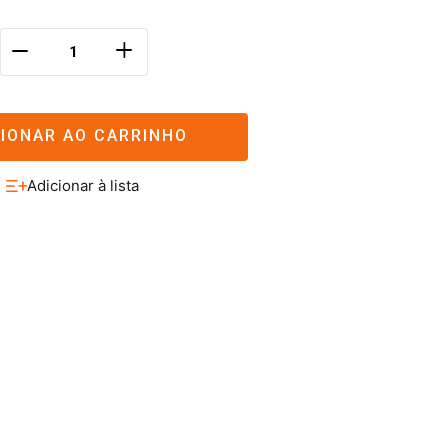
＋
－
CIONAR AO CARRINHO