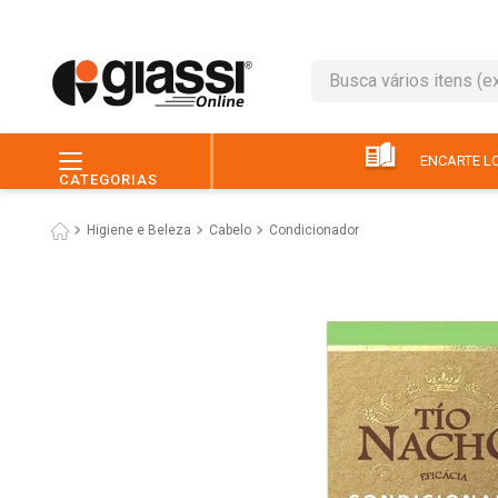
Busca vários itens (ex.: 
TERMOS MAIS BUSC
1
º
leite
ENCARTE LO
CATEGORIAS
2
º
café
Higiene e Beleza
Cabelo
Condicionador
3
º
queijo
4
º
papel higiênico
5
º
chocolate
6
º
arroz
7
º
macarrão
8
º
ovo
9
º
pão