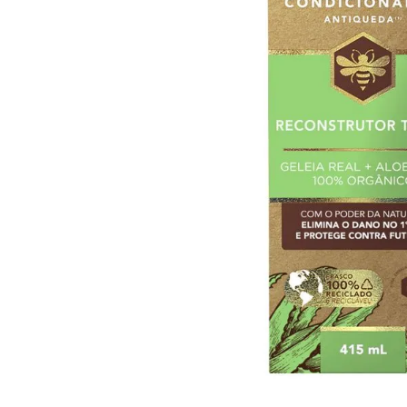
10
º
iogurte