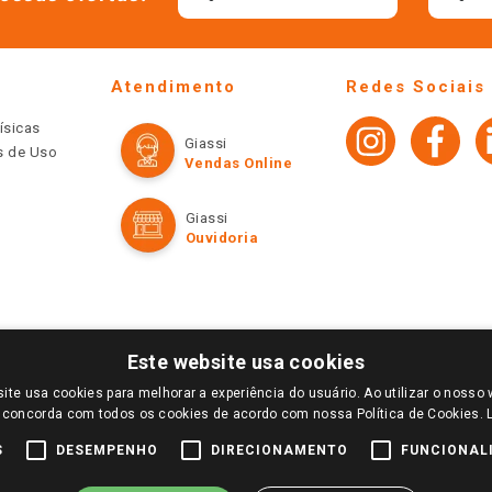
Atendimento
Redes Sociais
ísicas
Giassi
os de Uso
Vendas Online
Giassi
Ouvidoria
Este website usa cookies
ite usa cookies para melhorar a experiência do usuário. Ao utilizar o nosso 
LOGIN E SELECIONE A LOJA DE SUA PREFERÊNCIA. SOMENTE APÓS O LOGIN, OS PREÇOS
 concorda com todos os cookies de acordo com nossa Política de Cookies.
TE SÃO VÁLIDOS APENAS PARA COMPRAS REALIZADAS NO GIASSI.COM.BR E NA LOJA SE
NDAS ONLINE DIVULGADOS NO SITE PREVALECEM ANTE OS DEMAIS EVENTUALMENTE AN
S
DESEMPENHO
DIRECIONAMENTO
FUNCIONAL
DE BUSCAS.
2022 COPYRIGHT - GIASSI SUPERMERCADOS. TODOS OS DIREITOS RESERVADOS.