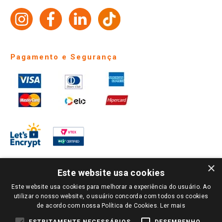
Trabalhe Conosco
Identidade Visual
Pagamento e Segurança
×
Este website usa cookies
Este website usa cookies para melhorar a experiência do usuário. Ao
PARA VER OS PREÇOS DA SUA REGIÃO, FAÇA LOGIN E SELECIONE A LOJA DE
utilizar o nosso website, o usuário concorda com todos os cookies
SUA PREFERÊNCIA. SOMENTE APÓS O LOGIN, OS PREÇOS DA SUA REGIÃO OU
de acordo com nossa Política de Cookies.
Ler mais
LOJA SERÃO CARREGADOS.
TODOS OS PREÇOS E CONDIÇÕES COMERCIAIS DESTE SITE SÃO VÁLIDOS APENAS