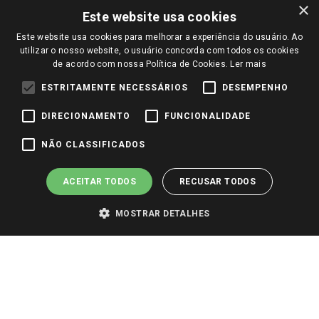
Amigo Giassi
×
Trocas e Devoluções
Este website usa cookies
Notícias
Este website usa cookies para melhorar a experiência do usuário. Ao
Perguntas frequentes
Redes Sociais
utilizar o nosso website, o usuário concorda com todos os cookies
Trabalhe Conosco
de acordo com nossa Política de Cookies.
Ler mais
Identidade Visual
ESTRITAMENTE NECESSÁRIOS
DESEMPENHO
DIRECIONAMENTO
FUNCIONALIDADE
Pagamento e Segurança
NÃO CLASSIFICADOS
ACEITAR TODOS
RECUSAR TODOS
MOSTRAR DETALHES