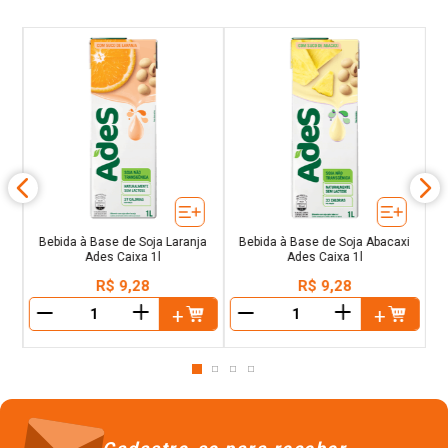
go
B
Bebida à Base de Soja Laranja
Bebida à Base de Soja Abacaxi
Ades Caixa 1l
Ades Caixa 1l
R$
9
,
28
R$
9
,
28
＋
＋
－
－