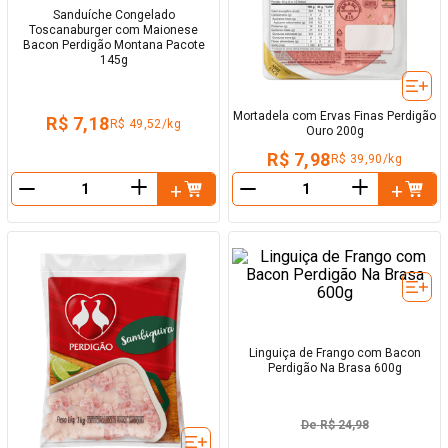
Sanduíche Congelado
Toscanaburger com Maionese
Bacon Perdigão Montana Pacote
145g
Mortadela com Ervas Finas Perdigão
R$ 7,18
R$ 49,52/kg
Ouro 200g
R$ 7,98
R$ 39,90/kg
＋
＋
－
－
Linguiça de Frango com Bacon
Perdigão Na Brasa 600g
De
R$ 24,98