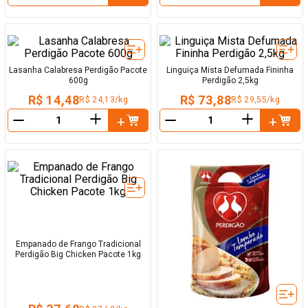
－
－
Lasanha Calabresa Perdigão Pacote
Linguiça Mista Defumada Fininha
600g
Perdigão 2,5kg
R$ 14,48
R$ 73,88
R$ 24,13/kg
R$ 29,55/kg
＋
＋
－
－
Empanado de Frango Tradicional
Perdigão Big Chicken Pacote 1kg