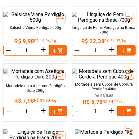
Salsicha Viena Perdigão 500g
Linguiça de Pernil Perdigão na Brasa
700g
R$ 9,98
R$ 22,38
R$ 19,96/kg
R$ 31,97/kg
＋
＋
－
－
Mortadela sem Cubos de Gordura
Mortadela com Azeitona Perdigão
Perdigão 400g
Ouro 200g
De
R$ 5,88
R$ 7,98
R$ 39,90/kg
R$ 5,78
R$ 14,45/kg
＋
＋
－
－