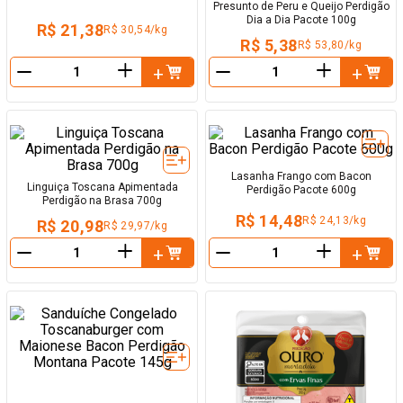
Presunto de Peru e Queijo Perdigão
Dia a Dia Pacote 100g
R$ 21,38
R$ 30,54/kg
R$ 5,38
R$ 53,80/kg
＋
＋
－
－
Lasanha Frango com Bacon
Linguiça Toscana Apimentada
Perdigão Pacote 600g
Perdigão na Brasa 700g
R$ 14,48
R$ 24,13/kg
R$ 20,98
R$ 29,97/kg
＋
＋
－
－