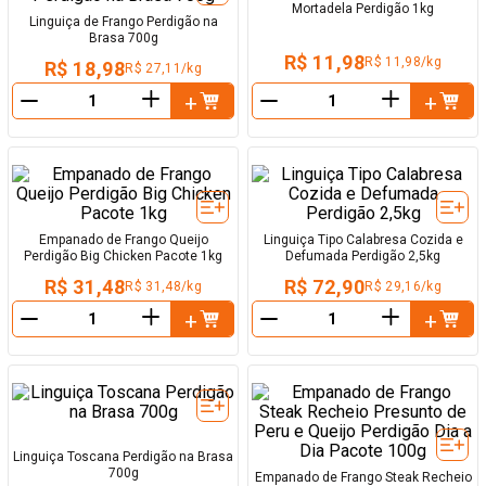
Mortadela Perdigão 1kg
Linguiça de Frango Perdigão na
Brasa 700g
R$ 11,98
R$ 11,98/kg
R$ 18,98
R$ 27,11/kg
＋
＋
－
－
Empanado de Frango Queijo
Linguiça Tipo Calabresa Cozida e
Perdigão Big Chicken Pacote 1kg
Defumada Perdigão 2,5kg
R$ 31,48
R$ 72,90
R$ 31,48/kg
R$ 29,16/kg
＋
＋
－
－
Linguiça Toscana Perdigão na Brasa
700g
Empanado de Frango Steak Recheio