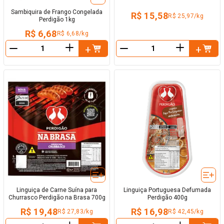
Sambiquira de Frango Congelada
R$ 15,58
R$ 25,97/kg
Perdigão 1kg
R$ 6,68
R$ 6,68/kg
＋
＋
－
－
Linguiça de Carne Suína para
Linguiça Portuguesa Defumada
Churrasco Perdigão na Brasa 700g
Perdigão 400g
R$ 19,48
R$ 16,98
R$ 27,83/kg
R$ 42,45/kg