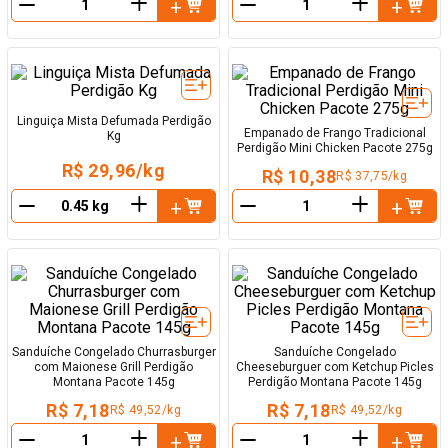
＋
＋
－
－
Linguiça Mista Defumada Perdigão
Empanado de Frango Tradicional
Kg
Perdigão Mini Chicken Pacote 275g
R$ 29,96/kg
R$ 10,38
R$ 37,75/kg
＋
＋
－
－
Sanduíche Congelado Churrasburger
Sanduíche Congelado
com Maionese Grill Perdigão
Cheeseburguer com Ketchup Picles
Montana Pacote 145g
Perdigão Montana Pacote 145g
R$ 7,18
R$ 7,18
R$ 49,52/kg
R$ 49,52/kg
＋
＋