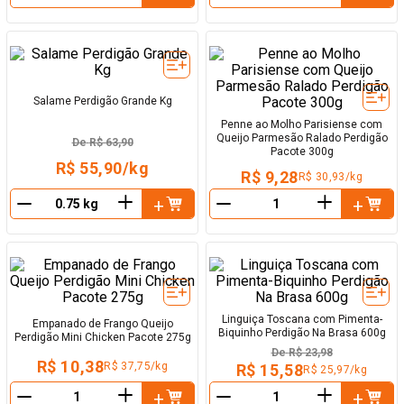
－
－
Salame Perdigão Grande Kg
Penne ao Molho Parisiense com
Queijo Parmesão Ralado Perdigão
De
R$ 63,90
Pacote 300g
R$ 55,90/kg
R$ 9,28
R$ 30,93/kg
＋
＋
－
－
Linguiça Toscana com Pimenta-
Empanado de Frango Queijo
Biquinho Perdigão Na Brasa 600g
Perdigão Mini Chicken Pacote 275g
De
R$ 23,98
R$ 10,38
R$ 37,75/kg
R$ 15,58
R$ 25,97/kg
＋
＋