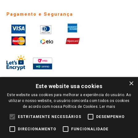
Pagamento e Segurança
×
Este website usa cookies
Este website usa cookies para melhorar a experiência do usuário. Ao
PARA VER OS PREÇOS DA SUA REGIÃO, FAÇA LOGIN E SELECIONE A LOJA DE
utilizar o nosso website, o usuário concorda com todos os cookies
SUA PREFERÊNCIA. SOMENTE APÓS O LOGIN, OS PREÇOS DA SUA REGIÃO OU
de acordo com nossa Política de Cookies.
Ler mais
LOJA SERÃO CARREGADOS.
TODOS OS PREÇOS E CONDIÇÕES COMERCIAIS DESTE SITE SÃO VÁLIDOS APENAS
ESTRITAMENTE NECESSÁRIOS
DESEMPENHO
PARA COMPRAS REALIZADAS NO GIASSI.COM.BR E NA LOJA SELECIONADA
APÓS O LOGIN, E NÃO NECESSARIAMENTE SE APLICAM ÀS LOJAS FÍSICAS. OS
DIRECIONAMENTO
FUNCIONALIDADE
PREÇOS PARA AS VENDAS ONLINE DIVULGADOS NO SITE PREVALECEM ANTE
OS DEMAIS EVENTUALMENTE ANUNCIADOS EM OUTROS MEIOS DE