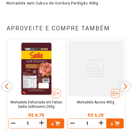
Mortadela sem Cubos de Gordura Perdigão 400g
APROVEITE E COMPRE TAMBÉM
r
Mortadela Defumada em Fatias
Mortadela Aurora 400g
Sadia Soltíssimo 200g
R$
8
,
78
R$
6
,
28
＋
＋
－
－