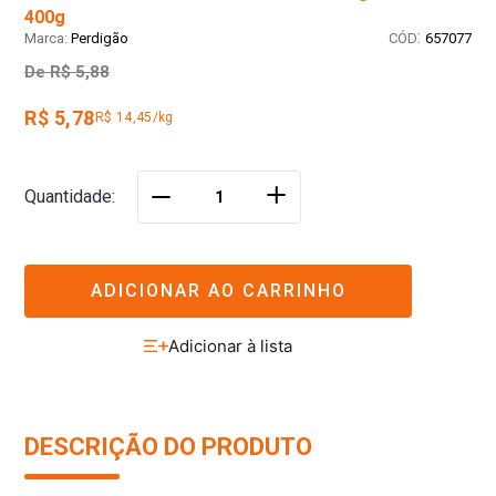
400g
:
Perdigão
657077
De
R$ 5,88
R$ 5,78
R$ 14,45/kg
＋
Quantidade
－
ADICIONAR AO CARRINHO
DESCRIÇÃO DO PRODUTO