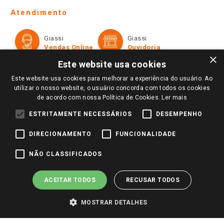
Telefones e horários das lojas físicas
Ofertas
Atendimento
Política de Privacidade e Termos de Uso
Cartão Giassi
Formas de Pagamento
Giassi
Giassi
Televendas
Políticas de entrega
Vendas Online
Ouvidoria
Amigo Giassi
×
Trocas e Devoluções
Este website usa cookies
Notícias
Este website usa cookies para melhorar a experiência do usuário. Ao
Perguntas frequentes
Redes Sociais
utilizar o nosso website, o usuário concorda com todos os cookies
Trabalhe Conosco
de acordo com nossa Política de Cookies.
Ler mais
Identidade Visual
ESTRITAMENTE NECESSÁRIOS
DESEMPENHO
DIRECIONAMENTO
FUNCIONALIDADE
Pagamento e Segurança
NÃO CLASSIFICADOS
ACEITAR TODOS
RECUSAR TODOS
MOSTRAR DETALHES