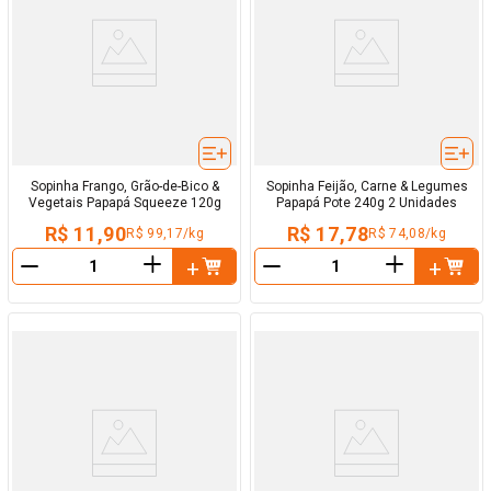
Sopinha Frango, Grão-de-Bico &
Sopinha Feijão, Carne & Legumes
Vegetais Papapá Squeeze 120g
Papapá Pote 240g 2 Unidades
R$ 11,90
R$ 17,78
R$ 99,17/kg
R$ 74,08/kg
＋
＋
－
－