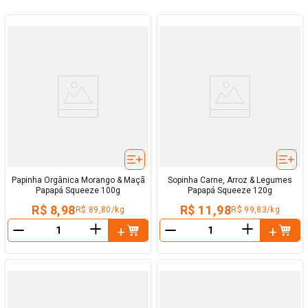
Papinha Orgânica Morango & Maçã
Sopinha Carne, Arroz & Legumes
Papapá Squeeze 100g
Papapá Squeeze 120g
R$ 8,98
R$ 11,98
R$ 89,80/kg
R$ 99,83/kg
＋
＋
－
－