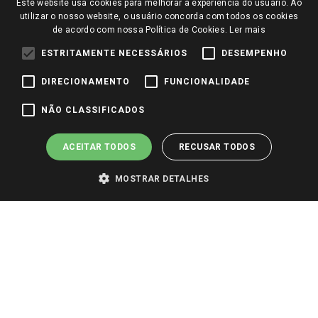
Este website usa cookies para melhorar a experiência do usuário. Ao
Trabalhe Conosco
utilizar o nosso website, o usuário concorda com todos os cookies
de acordo com nossa Política de Cookies.
Ler mais
Identidade Visual
ESTRITAMENTE NECESSÁRIOS
DESEMPENHO
DIRECIONAMENTO
FUNCIONALIDADE
Pagamento e Segurança
NÃO CLASSIFICADOS
ACEITAR TODOS
RECUSAR TODOS
MOSTRAR DETALHES
PARA VER OS PREÇOS DA SUA REGIÃO, FAÇA LOGIN E SELECIONE A LOJA DE
SUA PREFERÊNCIA. SOMENTE APÓS O LOGIN, OS PREÇOS DA SUA REGIÃO OU
LOJA SERÃO CARREGADOS.
TODOS OS PREÇOS E CONDIÇÕES COMERCIAIS DESTE SITE SÃO VÁLIDOS APENAS