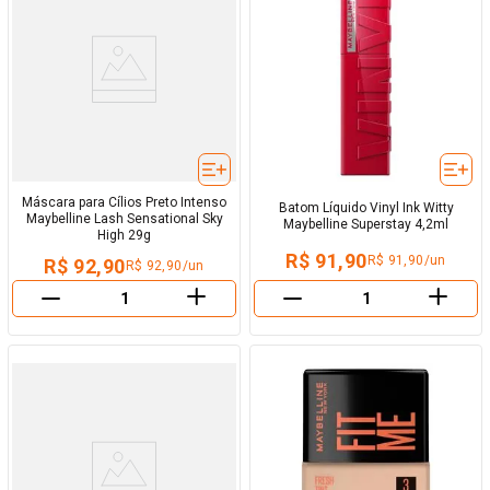
Máscara para Cílios Preto Intenso
Batom Líquido Vinyl Ink Witty
Maybelline Lash Sensational Sky
Maybelline Superstay 4,2ml
High 29g
R$ 91,90
R$ 91,90/un
R$ 92,90
R$ 92,90/un
＋
＋
－
－