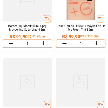
Batom Líquido Vinyl Ink Lippy
Base Líquida FPS 50 3 Maybelline Fit
Maybelline Superstay 4,2ml
Me Fresh Tint 30ml
R$ 91,90
R$ 99,90
R$ 91,90/un
R$ 3.330,00/l
＋
＋
－
－