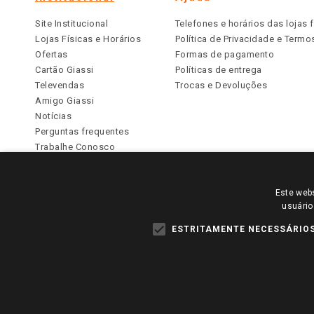
Site Institucional
Telefones e horários das lojas f
Lojas Físicas e Horários
Política de Privacidade e Term
Ofertas
Formas de pagamento
Cartão Giassi
Políticas de entrega
Televendas
Trocas e Devoluções
Amigo Giassi
Notícias
Perguntas frequentes
Trabalhe Conosco
Identidade Visual
Este webs
PARA VER OS PREÇOS DA SUA REGIÃO, FAÇA 
usuário
TODOS OS PREÇOS E CONDIÇÕES COMERCIAIS DESTE SI
APLICAM ÀS LOJAS FÍSICAS. OS PREÇOS PARA AS VE
ESTRITAMENTE NECESSÁRIO