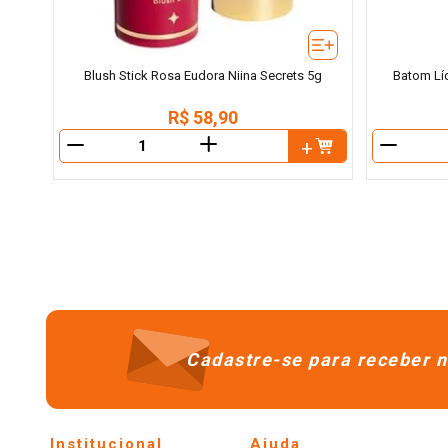
Blush Stick Rosa Eudora Niina Secrets 5g
Batom Líq
R$
58
,
90
＋
－
－
Cadastre-se para receber n
Institucional
Ajuda