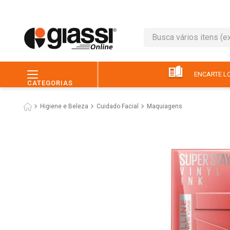
Busca vários itens (ex.: 
TERMOS MAIS BUSC
1
º
leite
ENCARTE LO
CATEGORIAS
2
º
café
Higiene e Beleza
Cuidado Facial
Maquiagens
3
º
queijo
4
º
papel higiênico
5
º
pão
6
º
chocolate
7
º
ovo
8
º
iogurte
9
º
macarrão