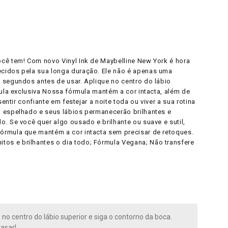
ocê tem! Com novo Vinyl Ink de Maybelline New York é hora
ecidos pela sua longa duração. Ele não é apenas uma
 segundos antes de usar. Aplique no centro do lábio
mula exclusiva Nossa fórmula mantém a cor intacta, além de
ntir confiante em festejar a noite toda ou viver a sua rotina
o espelhado e seus lábios permanecerão brilhantes e
. Se você quer algo ousado e brilhante ou suave e sutil,
fórmula que mantém a cor intacta sem precisar de retoques.
os e brilhantes o dia todo; Fórmula Vegana; Não transfere
no centro do lábio superior e siga o contorno da boca.
rasar!