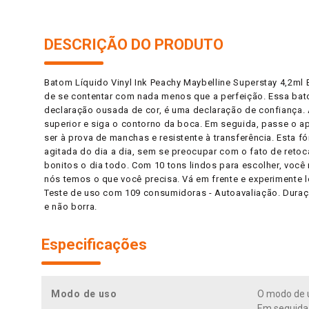
DESCRIÇÃO DO PRODUTO
Batom Líquido Vinyl Ink Peachy Maybelline Superstay 4,2ml
de se contentar com nada menos que a perfeição. Essa bato
declaração ousada de cor, é uma declaração de confiança. A
superior e siga o contorno da boca. Em seguida, passe o ap
ser à prova de manchas e resistente à transferência. Esta fó
agitada do dia a dia, sem se preocupar com o fato de reto
bonitos o dia todo. Com 10 tons lindos para escolher, você
nós temos o que você precisa. Vá em frente e experimente 
Teste de uso com 109 consumidoras - Autoavaliação. Duraçã
e não borra.
Especificações
Modo de uso
O modo de u
Em seguida, 