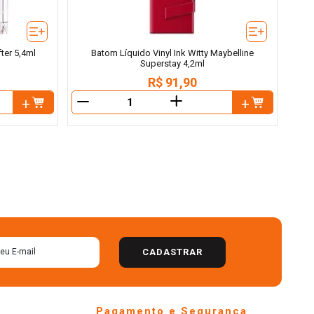
fter 5,4ml
Batom Líquido Vinyl Ink Witty Maybelline
Superstay 4,2ml
R$
91
,
90
＋
－
－
CADASTRAR
Pagamento e Segurança