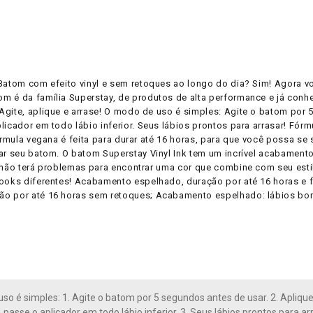
 Batom com efeito vinyl e sem retoques ao longo do dia? Sim! Agora v
m é da família Superstay, de produtos de alta performance e já conh
gite, aplique e arrase! O modo de uso é simples: Agite o batom por 5
licador em todo lábio inferior. Seus lábios prontos para arrasar! Fór
rmula vegana é feita para durar até 16 horas, para que você possa se se
car seu batom. O batom Superstay Vinyl Ink tem um incrível acabament
 não terá problemas para encontrar uma cor que combine com seu estilo
looks diferentes! Acabamento espelhado, duração por até 16 horas e 
o por até 16 horas sem retoques; Acabamento espelhado: lábios bonit
so é simples: 1. Agite o batom por 5 segundos antes de usar. 2. Aplique 
passe o aplicador em todo lábio inferior. 3. Seus lábios prontos para ar