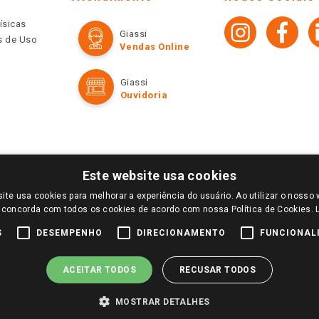
ísicas
Giassi
os de Uso
Vendas Online
Giassi
Ouvidoria
Este website usa cookies
ite usa cookies para melhorar a experiência do usuário. Ao utilizar o nosso 
LOGIN E SELECIONE A LOJA DE SUA PREFERÊNCIA. SOMENTE APÓS O LOGIN, OS PREÇOS
 concorda com todos os cookies de acordo com nossa Política de Cookies.
TE SÃO VÁLIDOS APENAS PARA COMPRAS REALIZADAS NO GIASSI.COM.BR E NA LOJA SE
NDAS ONLINE DIVULGADOS NO SITE PREVALECEM ANTE OS DEMAIS EVENTUALMENTE AN
S
DESEMPENHO
DIRECIONAMENTO
FUNCIONAL
DE BUSCAS.
2022 COPYRIGHT - GIASSI SUPERMERCADOS. TODOS OS DIREITOS RESERVADOS.
ACEITAR TODOS
RECUSAR TODOS
MOSTRAR DETALHES