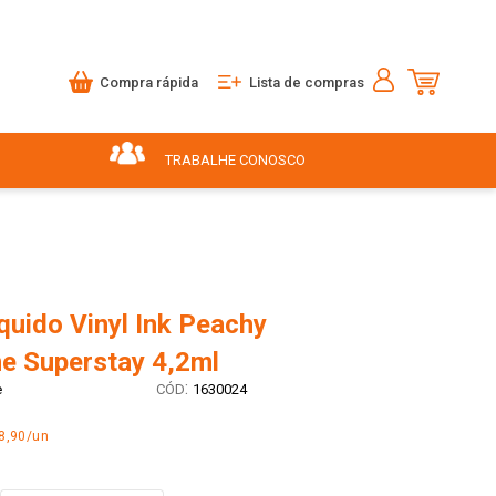
Compra rápida
Lista de compras
TRABALHE CONOSCO
quido Vinyl Ink Peachy
ne Superstay 4,2ml
:
e
1630024
8,90/un