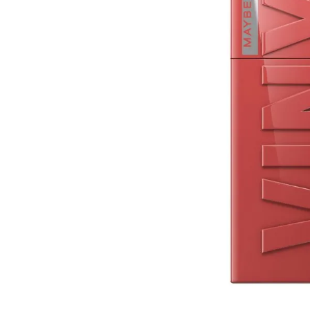
10
º
arroz