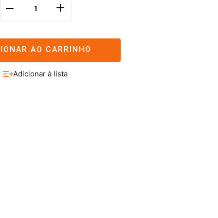
＋
－
CIONAR AO CARRINHO