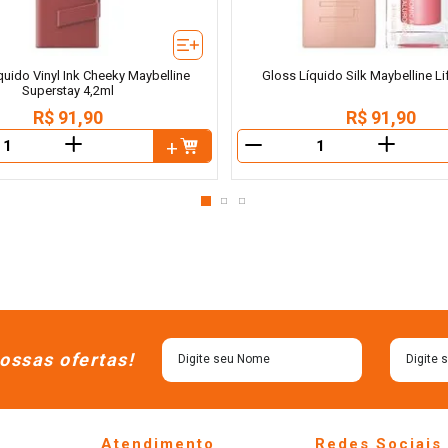
uido Vinyl Ink Cheeky Maybelline
Gloss Líquido Silk Maybelline Li
Superstay 4,2ml
R$
91
,
90
R$
91
,
90
＋
＋
－
ossas ofertas!
Atendimento
Redes Sociais