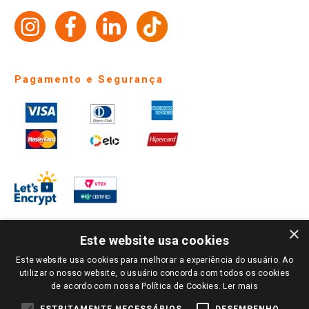
Trabalhe Conosco
Identidade Visual
Pagamento e Segurança
×
Este website usa cookies
Este website usa cookies para melhorar a experiência do usuário. Ao
PARA VER OS PREÇOS DA SUA REGIÃO, FAÇA LOGIN E SELECIONE A LOJA DE
utilizar o nosso website, o usuário concorda com todos os cookies
SUA PREFERÊNCIA. SOMENTE APÓS O LOGIN, OS PREÇOS DA SUA REGIÃO OU
de acordo com nossa Política de Cookies.
Ler mais
LOJA SERÃO CARREGADOS.
TODOS OS PREÇOS E CONDIÇÕES COMERCIAIS DESTE SITE SÃO VÁLIDOS APENAS