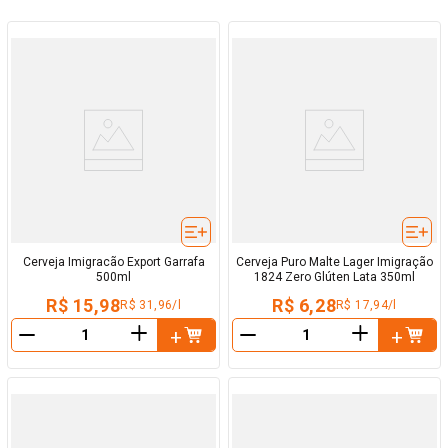
Cerveja Imigracão Export Garrafa
Cerveja Puro Malte Lager Imigração
500ml
1824 Zero Glúten Lata 350ml
R$ 15,98
R$ 6,28
R$ 31,96/l
R$ 17,94/l
＋
＋
－
－